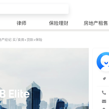
律师
保险理财
房地产租售
产经纪 买/卖房+贷款+保险