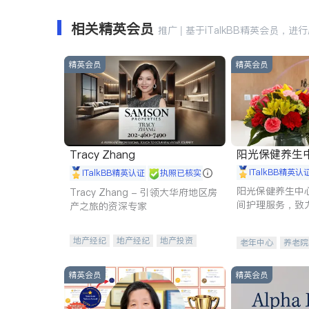
相关精英会员
推广 | 基于iTalkBB精英会员，进
精英会员
精英会员
阳光保健养生中心 
Tracy Zhang
iTalkBB精英认
iTalkBB精英认证
执照已核实
阳光保健养生中
Tracy Zhang - 引领大华府地区房
间护理服务，致
产之旅的资深专家
理创新来有效提
量。
地产经纪
地产经纪
地产投资
老年中心
养老院
商业地产
商铺租售
开发商建商
精英会员
精英会员