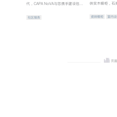
供实木橱柜，石
代，CAPA NoVA与您携手建设包
质不锈钢水槽、
容、公平、充满希望的社区。
机。品质厨房，
瓷砖橱柜
室内设
社区服务
卫浴洁具
室内