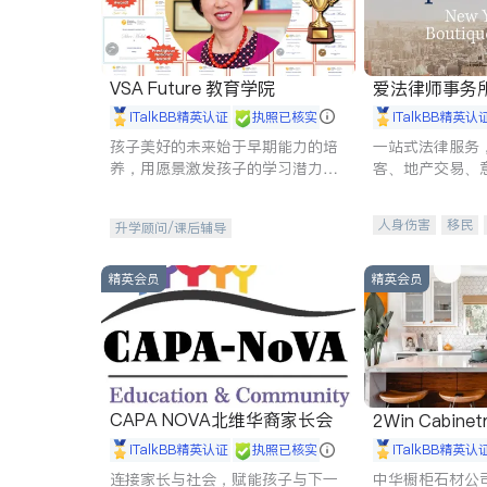
VSA Future 教育学院
爱法律师事务
iTalkBB精英认证
执照已核实
iTalkBB精英认
孩子美好的未来始于早期能力的培
一站式法律服务
养，用愿景激发孩子的学习潜力和
客、地产交易、
动力。理念：拥有成长型心态是成
伤、商业诉讼、
功的基石。
托、建筑合同、
人身伤害
移民
升学顾问/课后辅导
民事
房地产
商标注册
索赔
精英会员
精英会员
CAPA NOVA北维华裔家长会
2Win Cabinetr
iTalkBB精英认证
执照已核实
iTalkBB精英认
连接家长与社会，赋能孩子与下一
中华橱柜石材公