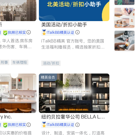
所
美国活动/折扣小助手
证
执照已核实
iTalkBB精英认证
，华人首选.房东房
iTalkBB精英 官方账号。您的美国
意外伤害、车祸重
生活福利播报员，精选独家折扣、
商标注册、移民信
本地活动与专业讲座，第一时间享
刑事案件全包办
受您的专属福利。
刑事
车祸理赔
活动/折扣
信托/遗嘱
商业
律师-其它
保释
精英会员
y Inc.
纽约贝拉奢华公司 BELLA LUX
E
证
执照已核实
iTalkBB精英认证
司以实惠的价格提
设计、制造、安装一体化，打造高