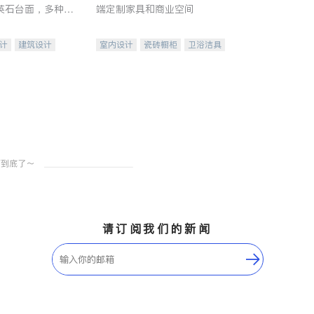
英石台面，多种优
端定制家具和商业空间
水龙头与抽油烟
家的选择。
计
建筑设计
室内设计
瓷砖橱柜
卫浴洁具
装修
地板建材
售前软装staging
室内装修
请订阅我们的新闻