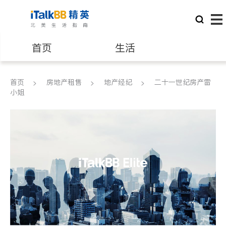
首页
生活
医生
律师
首页
房地产租售
地产经纪
二十一世纪房产雷
小姐
保险理财
房地产租售
建筑装修
教育
养老
非盈利组织