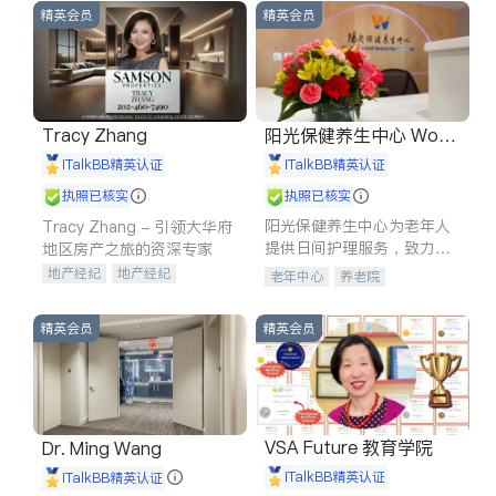
精英会员
精英会员
Tracy Zhang
阳光保健养生中心 World
shine
iTalkBB精英认证
iTalkBB精英认证
执照已核实
执照已核实
阳光保健养生中心为老年人
Tracy Zhang - 引领大华府
提供日间护理服务，致力于
地区房产之旅的资深专家
通过持续的护理创新来有效
地产经纪
地产经纪
老年中心
养老院
提升老年人的生活质量。
地产投资
商业地产
商铺租售
开发商建商
精英会员
精英会员
VSA Future 教育学院
Dr. Ming Wang
iTalkBB精英认证
iTalkBB精英认证