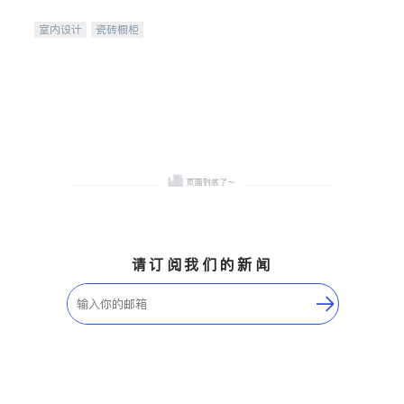
间
室内设计
瓷砖橱柜
卫浴洁具
地板建材
售前软装staging
室内装修
请订阅我们的新闻