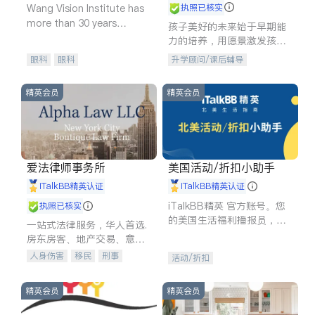
Wang Vision Institute has
执照已核实
more than 30 years
孩子美好的未来始于早期能
experience in
力的培养，用愿景激发孩子
的学习潜力和动力。理念：
眼科
眼科
升学顾问/课后辅导
拥有成长型心态是成功的基
石。
精英会员
精英会员
爱法律师事务所
美国活动/折扣小助手
iTalkBB精英认证
iTalkBB精英认证
iTalkBB精英 官方账号。您
执照已核实
的美国生活福利播报员，精
一站式法律服务，华人首选.
选独家折扣、本地活动与专
房东房客、地产交易、意外
业讲座，第一时间享受您的
伤害、车祸重伤、商业诉
人身伤害
移民
刑事
活动/折扣
专属福利。
讼、商标注册、移民信托、
车祸理赔
民事
房地产
建筑合同、刑事案件全包办
信托/遗嘱
商业
商标注册
精英会员
精英会员
索赔
律师-其它
保释