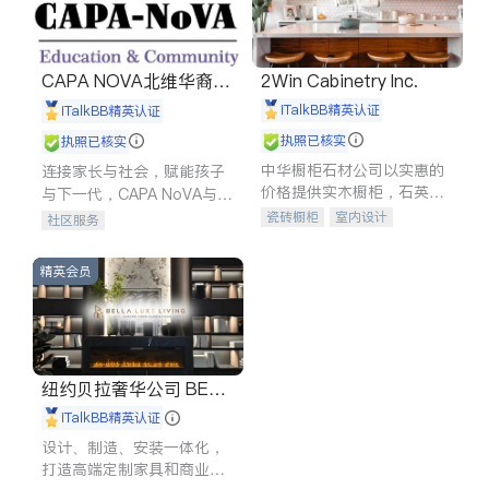
CAPA NOVA北维华裔家
2Win Cabinetry Inc.
长会
iTalkBB精英认证
iTalkBB精英认证
执照已核实
执照已核实
中华橱柜石材公司以实惠的
连接家长与社会，赋能孩子
价格提供实木橱柜，石英石
与下一代，CAPA NoVA与您
台面，多种优质不锈钢水
携手建设包容、公平、充满
瓷砖橱柜
室内设计
社区服务
槽、水龙头与抽油烟机。品
希望的社区。
建筑设计
卫浴洁具
质厨房，家的选择。
室内装修
精英会员
纽约贝拉奢华公司 BELL
A LUXE
iTalkBB精英认证
设计、制造、安装一体化，
打造高端定制家具和商业空