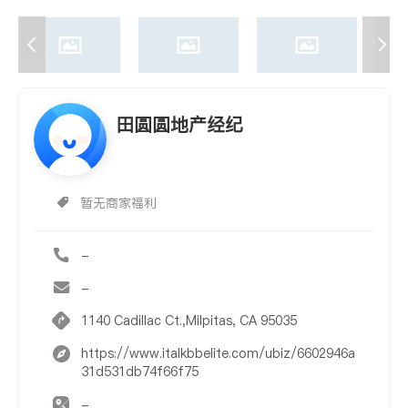
田圆圆地产经纪
暂无商家福利
-
-
1140 Cadillac Ct.,Milpitas, CA 95035
https://www.italkbbelite.com/ubiz/6602946a
31d531db74f66f75
-