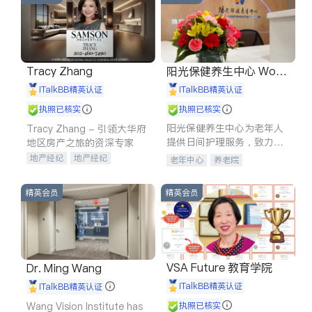
Tracy Zhang
阳光保健养生中心 World
shine
iTalkBB精英认证
iTalkBB精英认证
执照已核实
执照已核实
阳光保健养生中心为老年人
Tracy Zhang - 引领大华府
提供日间护理服务，致力于
地区房产之旅的资深专家
通过持续的护理创新来有效
地产经纪
地产经纪
老年中心
养老院
提升老年人的生活质量。
地产投资
商业地产
商铺租售
开发商建商
精英会员
精英会员
VSA Future 教育学院
Dr. Ming Wang
iTalkBB精英认证
iTalkBB精英认证
Wang Vision Institute has
执照已核实