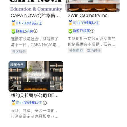
CAPA NOVA北维华裔家
2Win Cabinetry Inc.
长会
iTalkBB精英认证
iTalkBB精英认证
执照已核实
执照已核实
中华橱柜石材公司以实惠的
连接家长与社会，赋能孩子
价格提供实木橱柜，石英石
与下一代，CAPA NoVA与您
台面，多种优质不锈钢水
携手建设包容、公平、充满
瓷砖橱柜
室内设计
社区服务
槽、水龙头与抽油烟机。品
希望的社区。
建筑设计
卫浴洁具
质厨房，家的选择。
室内装修
精英会员
纽约贝拉奢华公司 BELL
A LUXE
iTalkBB精英认证
设计、制造、安装一体化，
打造高端定制家具和商业空
间