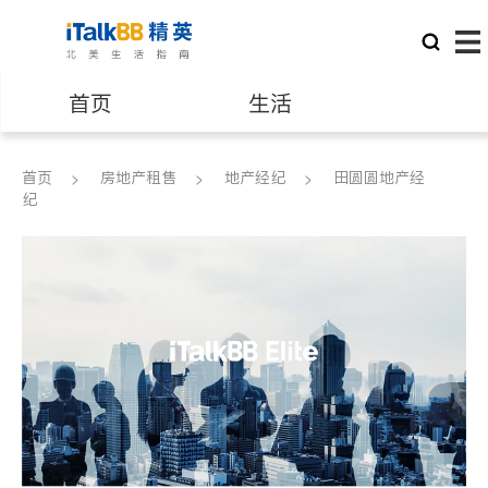
首页
生活
医生
律师
首页
房地产租售
地产经纪
田圆圆地产经
纪
保险理财
房地产租售
建筑装修
教育
养老
非盈利组织