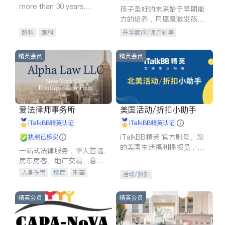
more than 30 years
孩子美好的未来始于早期能
experience in
力的培养，用愿景激发孩子
的学习潜力和动力。理念：
眼科
眼科
升学顾问/课后辅导
拥有成长型心态是成功的基
石。
精英会员
精英会员
爱法律师事务所
美国活动/折扣小助手
iTalkBB精英认证
iTalkBB精英认证
iTalkBB精英 官方账号。您
执照已核实
的美国生活福利播报员，精
一站式法律服务，华人首选.
选独家折扣、本地活动与专
房东房客、地产交易、意外
业讲座，第一时间享受您的
伤害、车祸重伤、商业诉
人身伤害
移民
刑事
活动/折扣
专属福利。
讼、商标注册、移民信托、
车祸理赔
民事
房地产
建筑合同、刑事案件全包办
信托/遗嘱
商业
商标注册
精英会员
精英会员
索赔
律师-其它
保释