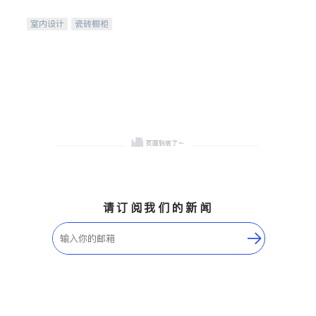
间
室内设计
瓷砖橱柜
卫浴洁具
地板建材
售前软装staging
室内装修
请订阅我们的新闻