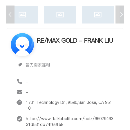
RE/MAX GOLD - FRANK LIU
暂无商家福利
-
-
1731 Technology Dr., #590,San Jose, CA 951
10
https://www.italkbbelite.com/ubiz/66029463
31d531db74f66f58