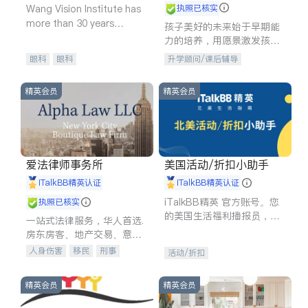
Wang Vision Institute has
执照已核实
more than 30 years
孩子美好的未来始于早期能
experience in
力的培养，用愿景激发孩子
的学习潜力和动力。理念：
眼科
眼科
升学顾问/课后辅导
拥有成长型心态是成功的基
石。
精英会员
精英会员
爱法律师事务所
美国活动/折扣小助手
iTalkBB精英认证
iTalkBB精英认证
iTalkBB精英 官方账号。您
执照已核实
的美国生活福利播报员，精
一站式法律服务，华人首选.
选独家折扣、本地活动与专
房东房客、地产交易、意外
业讲座，第一时间享受您的
伤害、车祸重伤、商业诉
人身伤害
移民
刑事
活动/折扣
专属福利。
讼、商标注册、移民信托、
车祸理赔
民事
房地产
建筑合同、刑事案件全包办
信托/遗嘱
商业
商标注册
精英会员
精英会员
索赔
律师-其它
保释