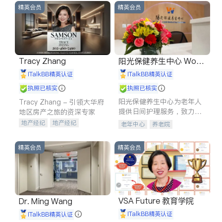
精英会员
精英会员
Tracy Zhang
阳光保健养生中心 World
shine
iTalkBB精英认证
iTalkBB精英认证
执照已核实
执照已核实
阳光保健养生中心为老年人
Tracy Zhang - 引领大华府
提供日间护理服务，致力于
地区房产之旅的资深专家
通过持续的护理创新来有效
地产经纪
地产经纪
老年中心
养老院
提升老年人的生活质量。
地产投资
商业地产
商铺租售
开发商建商
精英会员
精英会员
VSA Future 教育学院
Dr. Ming Wang
iTalkBB精英认证
iTalkBB精英认证