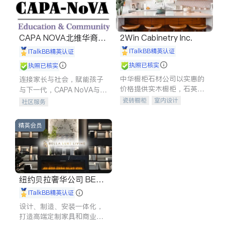
CAPA NOVA北维华裔家
2Win Cabinetry Inc.
长会
iTalkBB精英认证
iTalkBB精英认证
执照已核实
执照已核实
中华橱柜石材公司以实惠的
连接家长与社会，赋能孩子
价格提供实木橱柜，石英石
与下一代，CAPA NoVA与您
台面，多种优质不锈钢水
携手建设包容、公平、充满
瓷砖橱柜
室内设计
社区服务
槽、水龙头与抽油烟机。品
希望的社区。
建筑设计
卫浴洁具
质厨房，家的选择。
室内装修
精英会员
纽约贝拉奢华公司 BELL
A LUXE
iTalkBB精英认证
设计、制造、安装一体化，
打造高端定制家具和商业空