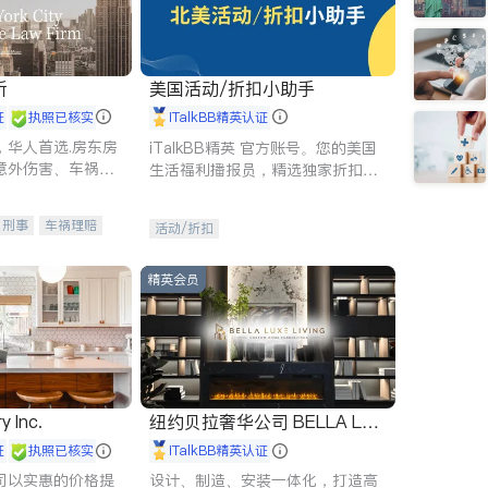
所
美国活动/折扣小助手
证
执照已核实
iTalkBB精英认证
，华人首选.房东房
iTalkBB精英 官方账号。您的美国
意外伤害、车祸重
生活福利播报员，精选独家折扣、
商标注册、移民信
本地活动与专业讲座，第一时间享
刑事案件全包办
受您的专属福利。
刑事
车祸理赔
活动/折扣
信托/遗嘱
商业
律师-其它
保释
精英会员
y Inc.
纽约贝拉奢华公司 BELLA LUX
E
证
执照已核实
iTalkBB精英认证
司以实惠的价格提
设计、制造、安装一体化，打造高