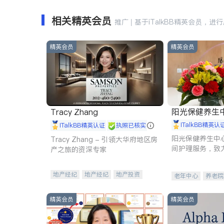
相关精英会员
推广 | 基于iTalkBB精英会员，进
精英会员
精英会员
阳光保健养生中心 
Tracy Zhang
iTalkBB精英认
iTalkBB精英认证
执照已核实
阳光保健养生中
Tracy Zhang - 引领大华府地区房
间护理服务，致
产之旅的资深专家
理创新来有效提
量。
地产经纪
地产经纪
地产投资
老年中心
养老院
商业地产
商铺租售
开发商建商
精英会员
精英会员