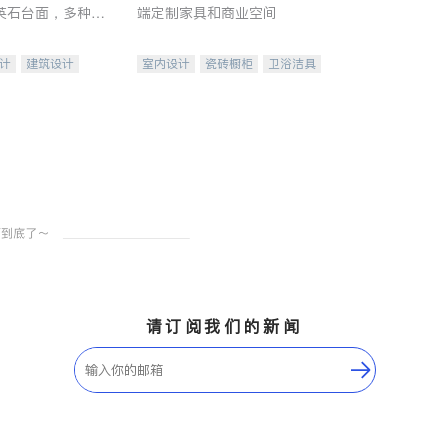
英石台面，多种优
端定制家具和商业空间
水龙头与抽油烟
家的选择。
计
建筑设计
室内设计
瓷砖橱柜
卫浴洁具
装修
地板建材
售前软装staging
室内装修
请订阅我们的新闻