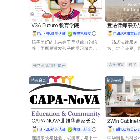
VSA Future 教育学院
爱法律师事务
iTalkBB精英认证
执照已核实
iTalkBB精英认
孩子美好的未来始于早期能力的培
一站式法律服务
养，用愿景激发孩子的学习潜力和
客、地产交易、
动力。理念：拥有成长型心态是成
伤、商业诉讼、
功的基石。
托、建筑合同、
人身伤害
移民
升学顾问/课后辅导
民事
房地产
商标注册
索赔
精英会员
精英会员
CAPA NOVA北维华裔家长会
2Win Cabinetr
iTalkBB精英认证
执照已核实
iTalkBB精英认
连接家长与社会，赋能孩子与下一
中华橱柜石材公