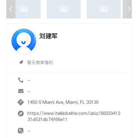
刘建军
暂无商家福利
-
-
1450 S Miami Ave, Miami, FL 33130
https://www.italkbbelite.com/ubiz/66029413
31d531db74f66e11
-