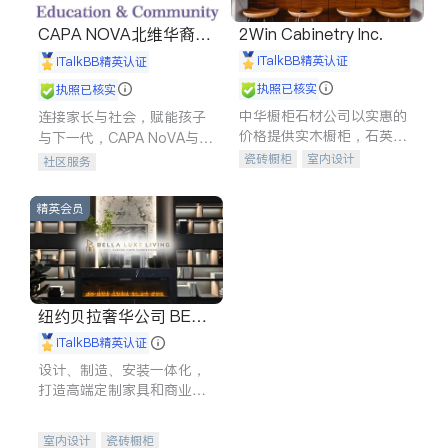
CAPA NOVA北维华裔家
2Win Cabinetry Inc.
长会
iTalkBB精英认证
iTalkBB精英认证
执照已核实
执照已核实
中华橱柜石材公司以实惠的
连接家长与社会，赋能孩子
价格提供实木橱柜，石英石
与下一代，CAPA NoVA与您
台面，多种优质不锈钢水
携手建设包容、公平、充满
瓷砖橱柜
室内设计
社区服务
槽、水龙头与抽油烟机。品
希望的社区。
建筑设计
卫浴洁具
质厨房，家的选择。
室内装修
精英会员
纽约贝拉奢华公司 BELL
A LUXE
iTalkBB精英认证
设计、制造、安装一体化，
打造高端定制家具和商业空
间
室内设计
瓷砖橱柜