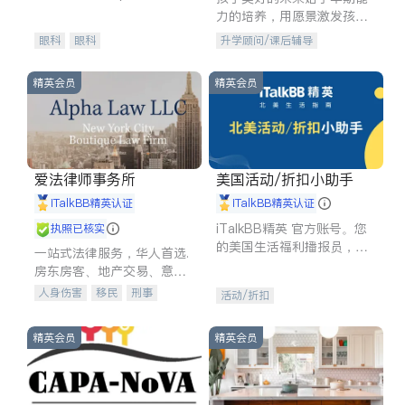
experience in
力的培养，用愿景激发孩子
的学习潜力和动力。理念：
眼科
眼科
升学顾问/课后辅导
拥有成长型心态是成功的基
石。
精英会员
精英会员
爱法律师事务所
美国活动/折扣小助手
iTalkBB精英认证
iTalkBB精英认证
iTalkBB精英 官方账号。您
执照已核实
的美国生活福利播报员，精
一站式法律服务，华人首选.
选独家折扣、本地活动与专
房东房客、地产交易、意外
业讲座，第一时间享受您的
伤害、车祸重伤、商业诉
人身伤害
移民
刑事
活动/折扣
专属福利。
讼、商标注册、移民信托、
车祸理赔
民事
房地产
建筑合同、刑事案件全包办
信托/遗嘱
商业
商标注册
精英会员
精英会员
索赔
律师-其它
保释