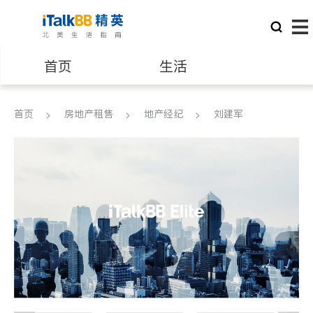
首页
生活
医生
律师
首页
房地产租售
地产经纪
刘建军
保险理财
房地产租售
建筑装修
教育
养老
非盈利组织