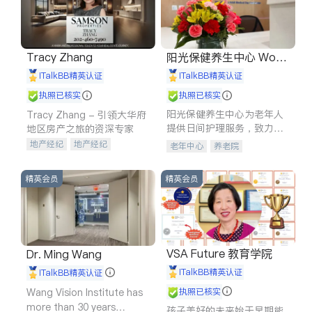
Tracy Zhang
阳光保健养生中心 World
shine
iTalkBB精英认证
iTalkBB精英认证
执照已核实
执照已核实
阳光保健养生中心为老年人
Tracy Zhang - 引领大华府
提供日间护理服务，致力于
地区房产之旅的资深专家
通过持续的护理创新来有效
地产经纪
地产经纪
老年中心
养老院
提升老年人的生活质量。
地产投资
商业地产
商铺租售
开发商建商
精英会员
精英会员
VSA Future 教育学院
Dr. Ming Wang
iTalkBB精英认证
iTalkBB精英认证
Wang Vision Institute has
执照已核实
more than 30 years
孩子美好的未来始于早期能