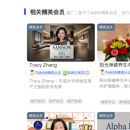
相关精英会员
推广 | 基于iTalkBB精英会员，进
精英会员
精英会员
阳光保健养生中心 
Tracy Zhang
iTalkBB精英认
iTalkBB精英认证
执照已核实
阳光保健养生中
Tracy Zhang - 引领大华府地区房
间护理服务，致
产之旅的资深专家
理创新来有效提
量。
地产经纪
地产经纪
地产投资
老年中心
养老院
商业地产
商铺租售
开发商建商
精英会员
精英会员