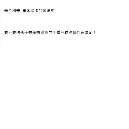
最全科普_美国绿卡的优与劣
要不要送孩子去美国读高中？看完这些条件再决定！