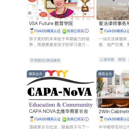
VSA Future 教育学院
爱法律师事务
iTalkBB精英认证
执照已核实
iTalkBB精英认
孩子美好的未来始于早期能力的培
一站式法律服务
养，用愿景激发孩子的学习潜力和
客、地产交易、
动力。理念：拥有成长型心态是成
伤、商业诉讼、
功的基石。
托、建筑合同、
人身伤害
移民
升学顾问/课后辅导
民事
房地产
商标注册
索赔
精英会员
精英会员
CAPA NOVA北维华裔家长会
2Win Cabinetr
iTalkBB精英认证
执照已核实
iTalkBB精英认
连接家长与社会，赋能孩子与下一
中华橱柜石材公