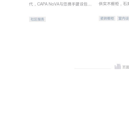
供实木橱柜，石
代，CAPA NoVA与您携手建设包
质不锈钢水槽、
容、公平、充满希望的社区。
机。品质厨房，
瓷砖橱柜
室内设
社区服务
卫浴洁具
室内