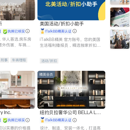
所
美国活动/折扣小助手
证
执照已核实
iTalkBB精英认证
，华人首选.房东房
iTalkBB精英 官方账号。您的美国
意外伤害、车祸重
生活福利播报员，精选独家折扣、
商标注册、移民信
本地活动与专业讲座，第一时间享
刑事案件全包办
受您的专属福利。
刑事
车祸理赔
活动/折扣
信托/遗嘱
商业
律师-其它
保释
精英会员
y Inc.
纽约贝拉奢华公司 BELLA LUX
E
证
执照已核实
iTalkBB精英认证
司以实惠的价格提
设计、制造、安装一体化，打造高