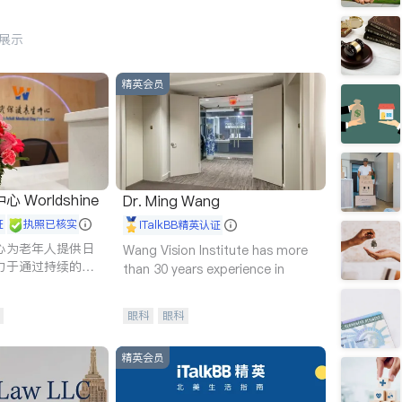
行展示
精英会员
Worldshine
Dr. Ming Wang
证
执照已核实
iTalkBB精英认证
心为老年人提供日
Wang Vision Institute has more
力于通过持续的护
than 30 years experience in
升老年人的生活质
眼科
眼科
精英会员