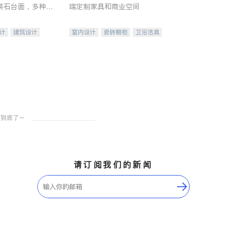
英石台面，多种优
端定制家具和商业空间
水龙头与抽油烟
家的选择。
计
建筑设计
室内设计
瓷砖橱柜
卫浴洁具
装修
地板建材
售前软装staging
室内装修
请订阅我们的新闻