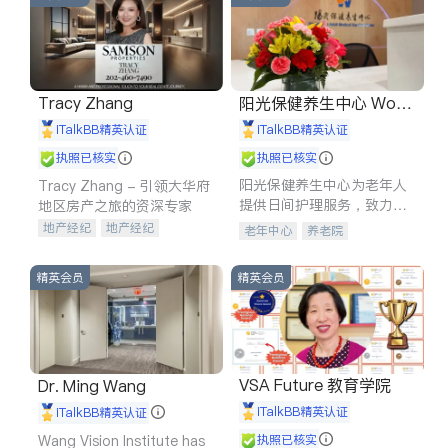
Tracy Zhang
阳光保健养生中心 World
shine
iTalkBB精英认证
iTalkBB精英认证
执照已核实
执照已核实
阳光保健养生中心为老年人
Tracy Zhang - 引领大华府
提供日间护理服务，致力于
地区房产之旅的资深专家
通过持续的护理创新来有效
地产经纪
地产经纪
老年中心
养老院
提升老年人的生活质量。
地产投资
商业地产
商铺租售
开发商建商
精英会员
精英会员
VSA Future 教育学院
Dr. Ming Wang
iTalkBB精英认证
iTalkBB精英认证
Wang Vision Institute has
执照已核实