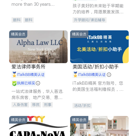
more than 30 years
孩子美好的未来始于早期能
experience in
力的培养，用愿景激发孩子
的学习潜力和动力。理念：
眼科
眼科
升学顾问/课后辅导
拥有成长型心态是成功的基
石。
精英会员
精英会员
爱法律师事务所
美国活动/折扣小助手
iTalkBB精英认证
iTalkBB精英认证
iTalkBB精英 官方账号。您
执照已核实
的美国生活福利播报员，精
一站式法律服务，华人首选.
选独家折扣、本地活动与专
房东房客、地产交易、意外
业讲座，第一时间享受您的
伤害、车祸重伤、商业诉
人身伤害
移民
刑事
活动/折扣
专属福利。
讼、商标注册、移民信托、
车祸理赔
民事
房地产
建筑合同、刑事案件全包办
信托/遗嘱
商业
商标注册
精英会员
精英会员
索赔
律师-其它
保释