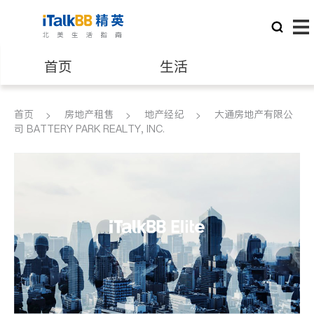
首页
生活
医生
律师
首页
房地产租售
地产经纪
大通房地产有限公
司 BATTERY PARK REALTY, INC.
保险理财
房地产租售
建筑装修
教育
养老
非盈利组织