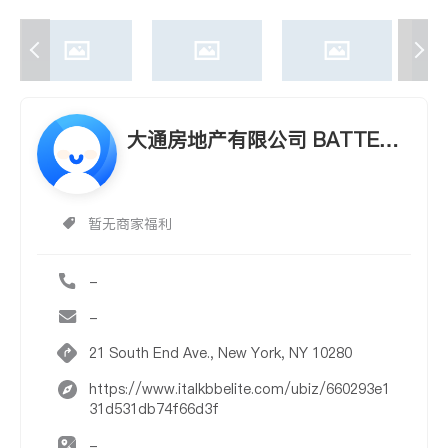
大通房地产有限公司 BATTERY
PARK REALTY, INC.
暂无商家福利
-
-
21 South End Ave., New York, NY 10280
https://www.italkbbelite.com/ubiz/660293e1
31d531db74f66d3f
-