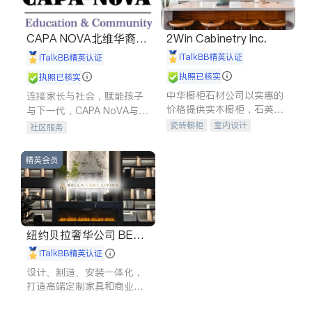
CAPA NOVA北维华裔家
2Win Cabinetry Inc.
长会
iTalkBB精英认证
iTalkBB精英认证
执照已核实
执照已核实
中华橱柜石材公司以实惠的
连接家长与社会，赋能孩子
价格提供实木橱柜，石英石
与下一代，CAPA NoVA与您
台面，多种优质不锈钢水
携手建设包容、公平、充满
瓷砖橱柜
室内设计
社区服务
槽、水龙头与抽油烟机。品
希望的社区。
建筑设计
卫浴洁具
质厨房，家的选择。
室内装修
精英会员
纽约贝拉奢华公司 BELL
A LUXE
iTalkBB精英认证
设计、制造、安装一体化，
打造高端定制家具和商业空
间