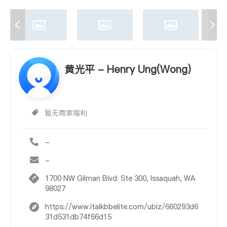
黄光平 - Henry Ung(Wong)
暂无商家福利
-
-
1700 NW Gilman Blvd. Ste 300, Issaquah, WA
98027
https://www.italkbbelite.com/ubiz/660293d6
31d531db74f66d15