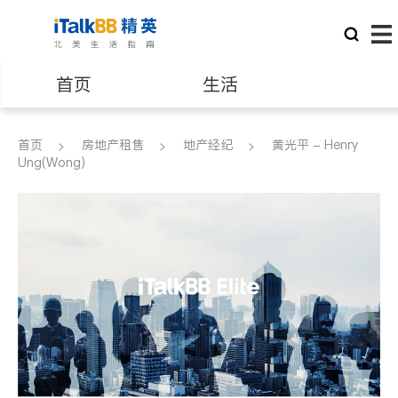
首页
生活
医生
律师
首页
房地产租售
地产经纪
黄光平 - Henry
Ung(Wong)
保险理财
房地产租售
建筑装修
教育
养老
非盈利组织