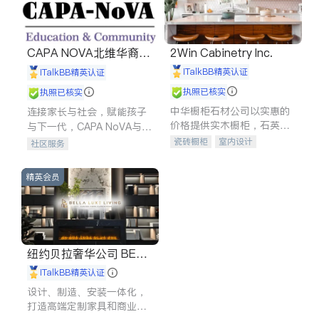
CAPA NOVA北维华裔家
2Win Cabinetry Inc.
长会
iTalkBB精英认证
iTalkBB精英认证
执照已核实
执照已核实
中华橱柜石材公司以实惠的
连接家长与社会，赋能孩子
价格提供实木橱柜，石英石
与下一代，CAPA NoVA与您
台面，多种优质不锈钢水
携手建设包容、公平、充满
瓷砖橱柜
室内设计
社区服务
槽、水龙头与抽油烟机。品
希望的社区。
建筑设计
卫浴洁具
质厨房，家的选择。
室内装修
精英会员
纽约贝拉奢华公司 BELL
A LUXE
iTalkBB精英认证
设计、制造、安装一体化，
打造高端定制家具和商业空