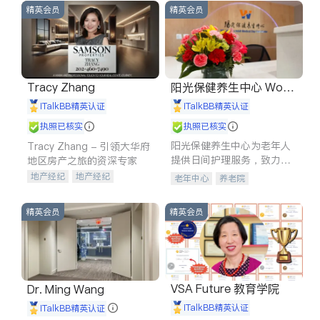
精英会员
精英会员
Tracy Zhang
阳光保健养生中心 World
shine
iTalkBB精英认证
iTalkBB精英认证
执照已核实
执照已核实
阳光保健养生中心为老年人
Tracy Zhang - 引领大华府
提供日间护理服务，致力于
地区房产之旅的资深专家
通过持续的护理创新来有效
地产经纪
地产经纪
老年中心
养老院
提升老年人的生活质量。
地产投资
商业地产
商铺租售
开发商建商
精英会员
精英会员
VSA Future 教育学院
Dr. Ming Wang
iTalkBB精英认证
iTalkBB精英认证