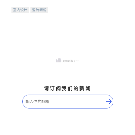
间
室内设计
瓷砖橱柜
卫浴洁具
地板建材
售前软装staging
室内装修
请订阅我们的新闻