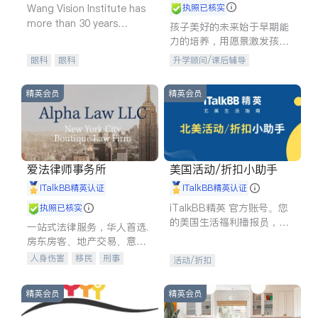
Wang Vision Institute has
执照已核实
more than 30 years
孩子美好的未来始于早期能
experience in
力的培养，用愿景激发孩子
的学习潜力和动力。理念：
眼科
眼科
升学顾问/课后辅导
拥有成长型心态是成功的基
石。
精英会员
精英会员
爱法律师事务所
美国活动/折扣小助手
iTalkBB精英认证
iTalkBB精英认证
iTalkBB精英 官方账号。您
执照已核实
的美国生活福利播报员，精
一站式法律服务，华人首选.
选独家折扣、本地活动与专
房东房客、地产交易、意外
业讲座，第一时间享受您的
伤害、车祸重伤、商业诉
人身伤害
移民
刑事
活动/折扣
专属福利。
讼、商标注册、移民信托、
车祸理赔
民事
房地产
建筑合同、刑事案件全包办
信托/遗嘱
商业
商标注册
精英会员
精英会员
索赔
律师-其它
保释