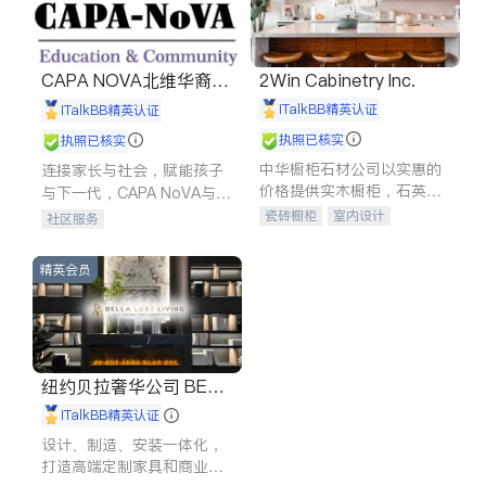
CAPA NOVA北维华裔家
2Win Cabinetry Inc.
长会
iTalkBB精英认证
iTalkBB精英认证
执照已核实
执照已核实
中华橱柜石材公司以实惠的
连接家长与社会，赋能孩子
价格提供实木橱柜，石英石
与下一代，CAPA NoVA与您
台面，多种优质不锈钢水
携手建设包容、公平、充满
瓷砖橱柜
室内设计
社区服务
槽、水龙头与抽油烟机。品
希望的社区。
建筑设计
卫浴洁具
质厨房，家的选择。
室内装修
精英会员
纽约贝拉奢华公司 BELL
A LUXE
iTalkBB精英认证
设计、制造、安装一体化，
打造高端定制家具和商业空