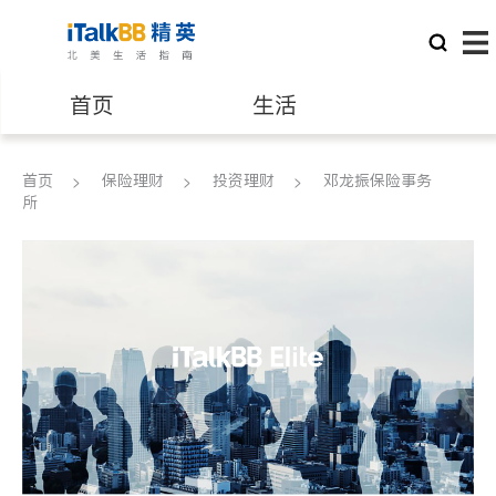
首页
生活
医生
律师
首页
保险理财
投资理财
邓龙振保险事务
所
保险理财
房地产租售
建筑装修
教育
养老
非盈利组织