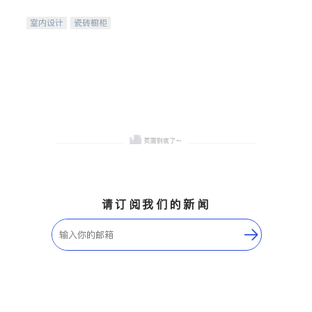
间
室内设计
瓷砖橱柜
卫浴洁具
地板建材
售前软装staging
室内装修
请订阅我们的新闻