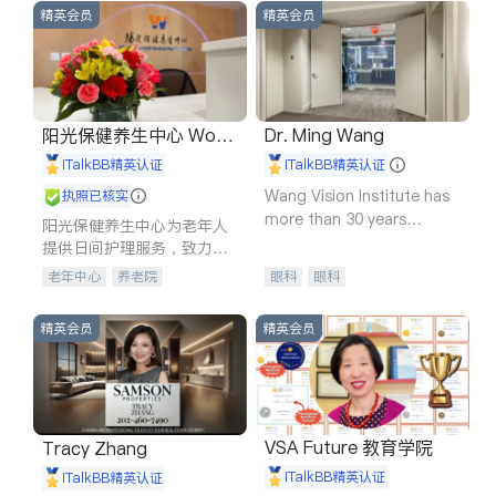
精英会员
精英会员
阳光保健养生中心 World
Dr. Ming Wang
shine
iTalkBB精英认证
iTalkBB精英认证
Wang Vision Institute has
执照已核实
more than 30 years
阳光保健养生中心为老年人
experience in
提供日间护理服务，致力于
通过持续的护理创新来有效
老年中心
养老院
眼科
眼科
提升老年人的生活质量。
精英会员
精英会员
VSA Future 教育学院
Tracy Zhang
iTalkBB精英认证
iTalkBB精英认证