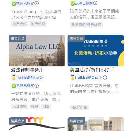
执照已核实
执照已核实
孩子美好的未来始于早期能
Tracy Zhang - 引领大华府
力的培养，用愿景激发孩子
地区房产之旅的资深专家
的学习潜力和动力。理念：
地产经纪
地产经纪
升学顾问/课后辅导
拥有成长型心态是成功的基
地产投资
商业地产
石。
商铺租售
开发商建商
精英会员
精英会员
爱法律师事务所
美国活动/折扣小助手
iTalkBB精英认证
iTalkBB精英认证
iTalkBB精英 官方账号。您
执照已核实
的美国生活福利播报员，精
一站式法律服务，华人首选.
选独家折扣、本地活动与专
房东房客、地产交易、意外
业讲座，第一时间享受您的
伤害、车祸重伤、商业诉
人身伤害
移民
刑事
活动/折扣
专属福利。
讼、商标注册、移民信托、
车祸理赔
民事
房地产
建筑合同、刑事案件全包办
信托/遗嘱
商业
商标注册
精英会员
精英会员
索赔
律师-其它
保释