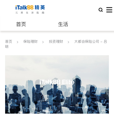
首页
生活
医生
律师
首页
保险理财
投资理财
大都会保险公司 - 吕
明
保险理财
房地产租售
建筑装修
教育
养老
非盈利组织