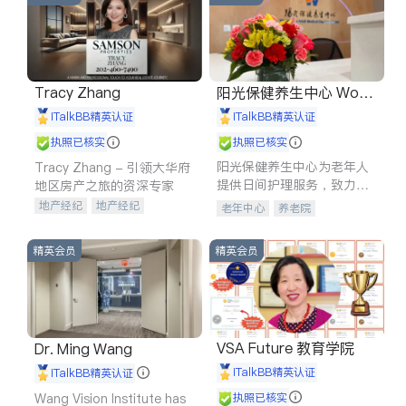
Tracy Zhang
阳光保健养生中心 World
shine
iTalkBB精英认证
iTalkBB精英认证
执照已核实
执照已核实
阳光保健养生中心为老年人
Tracy Zhang - 引领大华府
提供日间护理服务，致力于
地区房产之旅的资深专家
通过持续的护理创新来有效
地产经纪
地产经纪
老年中心
养老院
提升老年人的生活质量。
地产投资
商业地产
商铺租售
开发商建商
精英会员
精英会员
VSA Future 教育学院
Dr. Ming Wang
iTalkBB精英认证
iTalkBB精英认证
Wang Vision Institute has
执照已核实