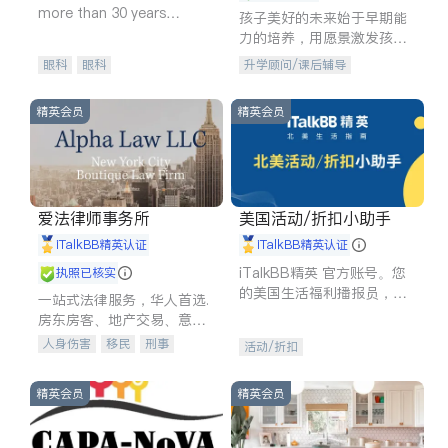
more than 30 years
孩子美好的未来始于早期能
experience in
力的培养，用愿景激发孩子
的学习潜力和动力。理念：
眼科
眼科
升学顾问/课后辅导
拥有成长型心态是成功的基
石。
精英会员
精英会员
爱法律师事务所
美国活动/折扣小助手
iTalkBB精英认证
iTalkBB精英认证
iTalkBB精英 官方账号。您
执照已核实
的美国生活福利播报员，精
一站式法律服务，华人首选.
选独家折扣、本地活动与专
房东房客、地产交易、意外
业讲座，第一时间享受您的
伤害、车祸重伤、商业诉
人身伤害
移民
刑事
活动/折扣
专属福利。
讼、商标注册、移民信托、
车祸理赔
民事
房地产
建筑合同、刑事案件全包办
信托/遗嘱
商业
商标注册
精英会员
精英会员
索赔
律师-其它
保释