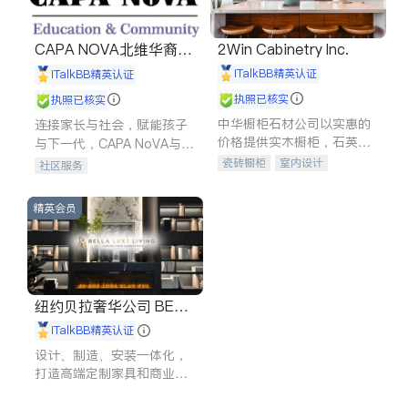
CAPA NOVA北维华裔家
2Win Cabinetry Inc.
长会
iTalkBB精英认证
iTalkBB精英认证
执照已核实
执照已核实
中华橱柜石材公司以实惠的
连接家长与社会，赋能孩子
价格提供实木橱柜，石英石
与下一代，CAPA NoVA与您
台面，多种优质不锈钢水
携手建设包容、公平、充满
瓷砖橱柜
室内设计
社区服务
槽、水龙头与抽油烟机。品
希望的社区。
建筑设计
卫浴洁具
质厨房，家的选择。
室内装修
精英会员
纽约贝拉奢华公司 BELL
A LUXE
iTalkBB精英认证
设计、制造、安装一体化，
打造高端定制家具和商业空
间