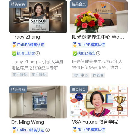
精英会员
精英会员
Tracy Zhang
阳光保健养生中心 World
shine
iTalkBB精英认证
iTalkBB精英认证
执照已核实
执照已核实
阳光保健养生中心为老年人
Tracy Zhang - 引领大华府
提供日间护理服务，致力于
地区房产之旅的资深专家
通过持续的护理创新来有效
地产经纪
地产经纪
老年中心
养老院
提升老年人的生活质量。
地产投资
商业地产
商铺租售
开发商建商
精英会员
精英会员
VSA Future 教育学院
Dr. Ming Wang
iTalkBB精英认证
iTalkBB精英认证