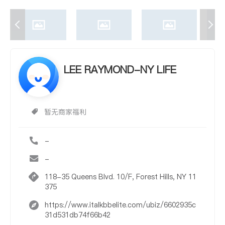
LEE RAYMOND-NY LIFE
暂无商家福利
-
-
118-35 Queens Blvd. 10/F, Forest Hills, NY 11
375
https://www.italkbbelite.com/ubiz/6602935c
31d531db74f66b42