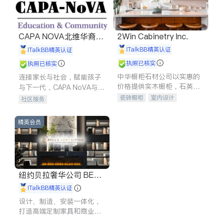
CAPA NOVA北维华裔家
2Win Cabinetry Inc.
长会
iTalkBB精英认证
iTalkBB精英认证
执照已核实
执照已核实
中华橱柜石材公司以实惠的
连接家长与社会，赋能孩子
价格提供实木橱柜，石英石
与下一代，CAPA NoVA与您
台面，多种优质不锈钢水
携手建设包容、公平、充满
瓷砖橱柜
室内设计
社区服务
槽、水龙头与抽油烟机。品
希望的社区。
建筑设计
卫浴洁具
质厨房，家的选择。
室内装修
精英会员
纽约贝拉奢华公司 BELL
A LUXE
iTalkBB精英认证
设计、制造、安装一体化，
打造高端定制家具和商业空