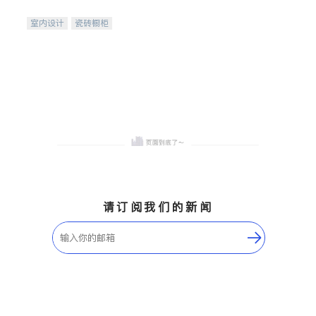
间
室内设计
瓷砖橱柜
卫浴洁具
地板建材
售前软装staging
室内装修
请订阅我们的新闻