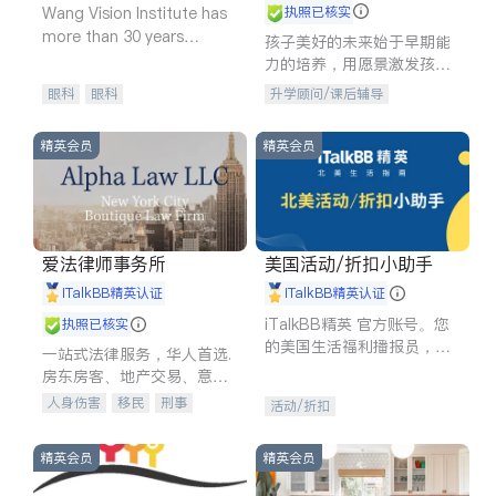
Wang Vision Institute has
执照已核实
more than 30 years
孩子美好的未来始于早期能
experience in
力的培养，用愿景激发孩子
的学习潜力和动力。理念：
眼科
眼科
升学顾问/课后辅导
拥有成长型心态是成功的基
石。
精英会员
精英会员
爱法律师事务所
美国活动/折扣小助手
iTalkBB精英认证
iTalkBB精英认证
iTalkBB精英 官方账号。您
执照已核实
的美国生活福利播报员，精
一站式法律服务，华人首选.
选独家折扣、本地活动与专
房东房客、地产交易、意外
业讲座，第一时间享受您的
伤害、车祸重伤、商业诉
人身伤害
移民
刑事
活动/折扣
专属福利。
讼、商标注册、移民信托、
车祸理赔
民事
房地产
建筑合同、刑事案件全包办
信托/遗嘱
商业
商标注册
精英会员
精英会员
索赔
律师-其它
保释