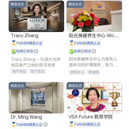
精英会员
精英会员
Tracy Zhang
阳光保健养生中心 World
shine
iTalkBB精英认证
iTalkBB精英认证
执照已核实
执照已核实
阳光保健养生中心为老年人
Tracy Zhang - 引领大华府
提供日间护理服务，致力于
地区房产之旅的资深专家
通过持续的护理创新来有效
地产经纪
地产经纪
老年中心
养老院
提升老年人的生活质量。
地产投资
商业地产
商铺租售
开发商建商
精英会员
精英会员
VSA Future 教育学院
Dr. Ming Wang
iTalkBB精英认证
iTalkBB精英认证