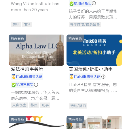
Wang Vision Institute has
执照已核实
more than 30 years
孩子美好的未来始于早期能
experience in
力的培养，用愿景激发孩子
的学习潜力和动力。理念：
眼科
眼科
升学顾问/课后辅导
拥有成长型心态是成功的基
石。
精英会员
精英会员
爱法律师事务所
美国活动/折扣小助手
iTalkBB精英认证
iTalkBB精英认证
iTalkBB精英 官方账号。您
执照已核实
的美国生活福利播报员，精
一站式法律服务，华人首选.
选独家折扣、本地活动与专
房东房客、地产交易、意外
业讲座，第一时间享受您的
伤害、车祸重伤、商业诉
人身伤害
移民
刑事
活动/折扣
专属福利。
讼、商标注册、移民信托、
车祸理赔
民事
房地产
建筑合同、刑事案件全包办
信托/遗嘱
商业
商标注册
精英会员
精英会员
索赔
律师-其它
保释