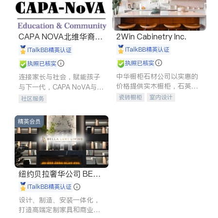
CAPA NOVA北维华裔家
2Win Cabinetry Inc.
长会
iTalkBB精英认证
iTalkBB精英认证
执照已核实
执照已核实
中华橱柜石材公司以实惠的
连接家长与社会，赋能孩子
价格提供实木橱柜，石英石
与下一代，CAPA NoVA与您
台面，多种优质不锈钢水
携手建设包容、公平、充满
瓷砖橱柜
室内设计
社区服务
槽、水龙头与抽油烟机。品
希望的社区。
建筑设计
卫浴洁具
质厨房，家的选择。
室内装修
精英会员
纽约贝拉奢华公司 BELL
A LUXE
iTalkBB精英认证
设计、制造、安装一体化，
打造高端定制家具和商业空