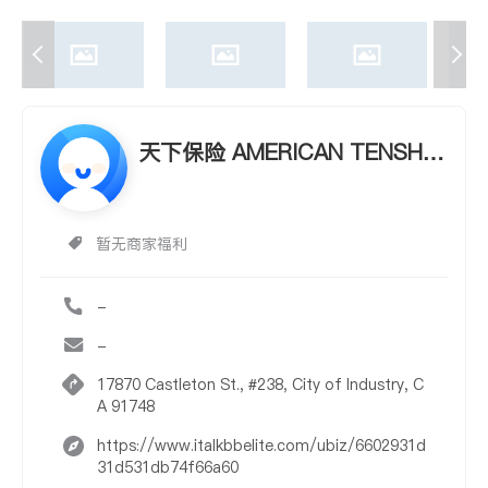
天下保险 AMERICAN TENSHA
RP INSURANCE CORP. - MIKE
WANG
暂无商家福利
-
-
17870 Castleton St., #238, City of Industry, C
A 91748
https://www.italkbbelite.com/ubiz/6602931d
31d531db74f66a60