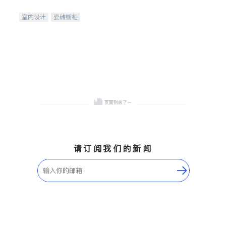
间
室内设计
瓷砖橱柜
卫浴洁具
地板建材
售前软装staging
室内装修
请订阅我们的新闻