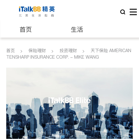
首页
生活
医生
律师
首页
保险理财
投资理财
天下保险 AMERICAN
TENSHARP INSURANCE CORP. - MIKE WANG
保险理财
房地产租售
建筑装修
教育
养老
非盈利组织