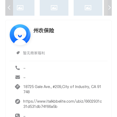
州农保险
暂无商家福利
-
-
18725 Gale Ave., #209,City of Industry, CA 91
748
https://www.italkbbelite.com/ubiz/6602931c
31d531db74f66a5b
-