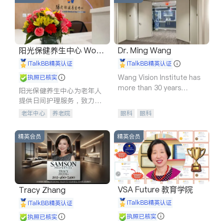
阳光保健养生中心 World
Dr. Ming Wang
shine
iTalkBB精英认证
iTalkBB精英认证
Wang Vision Institute has
执照已核实
more than 30 years
阳光保健养生中心为老年人
experience in
提供日间护理服务，致力于
通过持续的护理创新来有效
老年中心
养老院
眼科
眼科
提升老年人的生活质量。
精英会员
精英会员
VSA Future 教育学院
Tracy Zhang
iTalkBB精英认证
iTalkBB精英认证
执照已核实
执照已核实