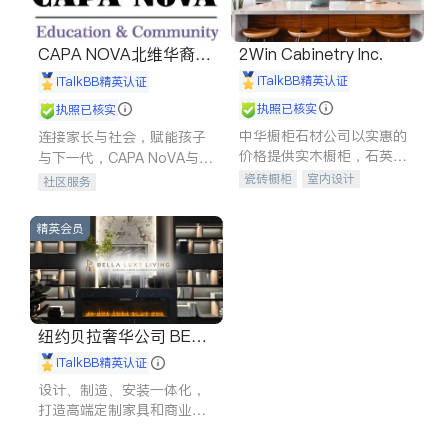
CAPA NOVA北维华裔家
2Win Cabinetry Inc.
长会
iTalkBB精英认证
iTalkBB精英认证
执照已核实
执照已核实
中华橱柜石材公司以实惠的
连接家长与社会，赋能孩子
价格提供实木橱柜，石英石
与下一代，CAPA NoVA与您
台面，多种优质不锈钢水
携手建设包容、公平、充满
瓷砖橱柜
室内设计
社区服务
槽、水龙头与抽油烟机。品
希望的社区。
建筑设计
卫浴洁具
质厨房，家的选择。
室内装修
精英会员
纽约贝拉奢华公司 BELL
A LUXE
iTalkBB精英认证
设计、制造、安装一体化，
打造高端定制家具和商业空
间