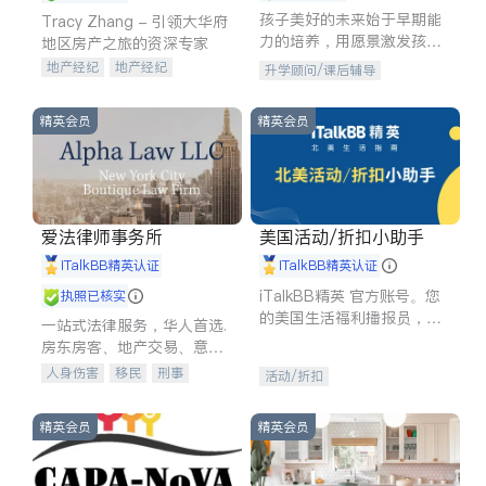
孩子美好的未来始于早期能
Tracy Zhang - 引领大华府
力的培养，用愿景激发孩子
地区房产之旅的资深专家
的学习潜力和动力。理念：
地产经纪
地产经纪
升学顾问/课后辅导
拥有成长型心态是成功的基
地产投资
商业地产
石。
商铺租售
开发商建商
精英会员
精英会员
爱法律师事务所
美国活动/折扣小助手
iTalkBB精英认证
iTalkBB精英认证
iTalkBB精英 官方账号。您
执照已核实
的美国生活福利播报员，精
一站式法律服务，华人首选.
选独家折扣、本地活动与专
房东房客、地产交易、意外
业讲座，第一时间享受您的
伤害、车祸重伤、商业诉
人身伤害
移民
刑事
活动/折扣
专属福利。
讼、商标注册、移民信托、
车祸理赔
民事
房地产
建筑合同、刑事案件全包办
信托/遗嘱
商业
商标注册
精英会员
精英会员
索赔
律师-其它
保释