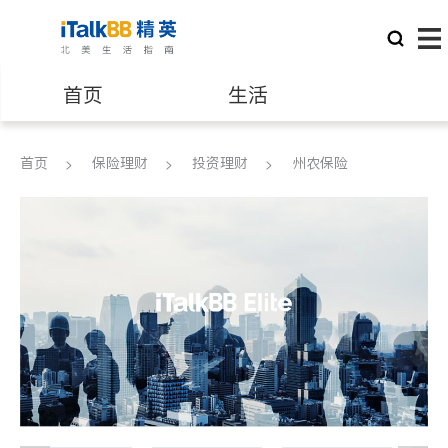
首页
生活
医生
律师
首页
保险理财
投资理财
州农保险
保险理财
房地产租售
建筑装修
教育
养老
非盈利组织