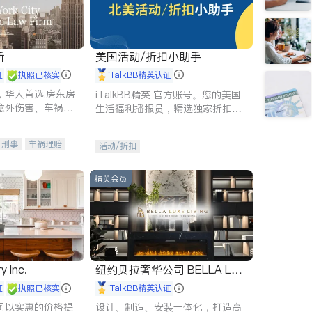
所
美国活动/折扣小助手
证
执照已核实
iTalkBB精英认证
，华人首选.房东房
iTalkBB精英 官方账号。您的美国
意外伤害、车祸重
生活福利播报员，精选独家折扣、
商标注册、移民信
本地活动与专业讲座，第一时间享
刑事案件全包办
受您的专属福利。
刑事
车祸理赔
活动/折扣
信托/遗嘱
商业
律师-其它
保释
精英会员
y Inc.
纽约贝拉奢华公司 BELLA LUX
E
证
执照已核实
iTalkBB精英认证
司以实惠的价格提
设计、制造、安装一体化，打造高