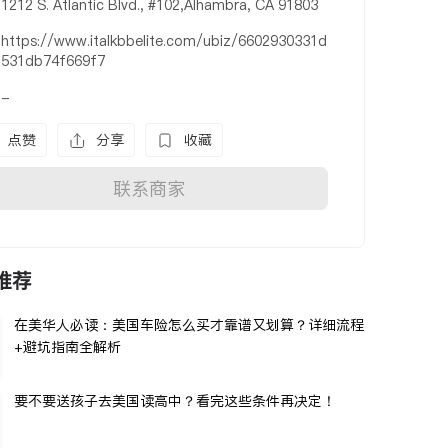
1212 S. Atlantic Blvd., #102,Alhambra, CA 91803
https://www.italkbbelite.com/ubiz/6602930331d
531db74f669f7
-
点赞
分享
收藏
联系商家
推荐
在美华人必读：美国车险怎么买才靠谱又划算？详细流程
+避坑指南全解析
要不要送孩子去美国读高中？看完这些条件再决定！