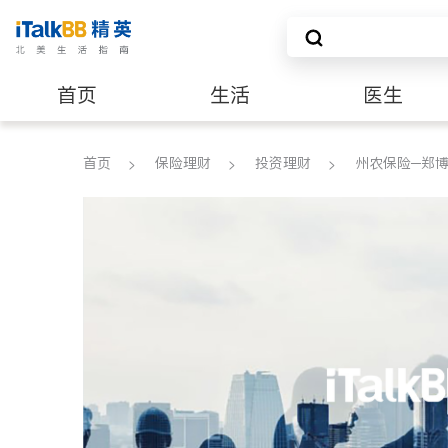
首页
生活
医生
养老
非盈利组织
首页
保险理财
投资理财
州农保险─郑