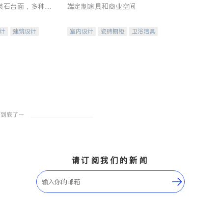
英石台面，多种优
端定制家具和商业空间
水龙头与抽油烟
家的选择。
计
建筑设计
室内设计
瓷砖橱柜
卫浴洁具
装修
地板建材
售前软装staging
室内装修
请订阅我们的新闻