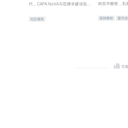
供实木橱柜，石
代，CAPA NoVA与您携手建设包
质不锈钢水槽、
容、公平、充满希望的社区。
机。品质厨房，
瓷砖橱柜
室内设
社区服务
卫浴洁具
室内