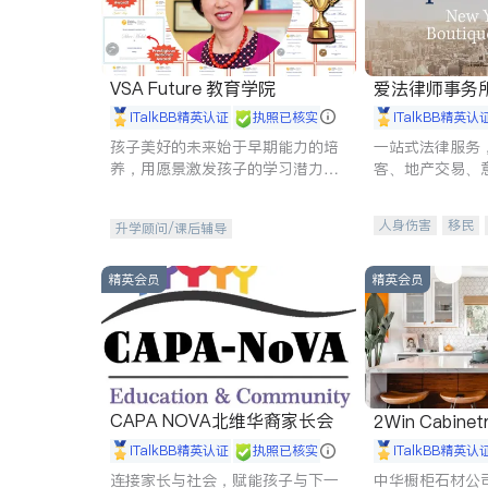
VSA Future 教育学院
爱法律师事务
iTalkBB精英认证
执照已核实
iTalkBB精英认
孩子美好的未来始于早期能力的培
一站式法律服务
养，用愿景激发孩子的学习潜力和
客、地产交易、
动力。理念：拥有成长型心态是成
伤、商业诉讼、
功的基石。
托、建筑合同、
人身伤害
移民
升学顾问/课后辅导
民事
房地产
商标注册
索赔
精英会员
精英会员
CAPA NOVA北维华裔家长会
2Win Cabinetr
iTalkBB精英认证
执照已核实
iTalkBB精英认
连接家长与社会，赋能孩子与下一
中华橱柜石材公