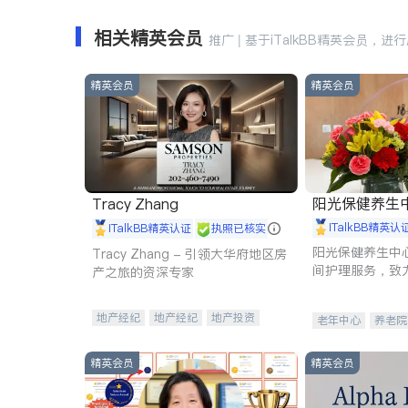
相关精英会员
推广 | 基于iTalkBB精英会员，进
精英会员
精英会员
阳光保健养生中心 
Tracy Zhang
iTalkBB精英认
iTalkBB精英认证
执照已核实
阳光保健养生中
Tracy Zhang - 引领大华府地区房
间护理服务，致
产之旅的资深专家
理创新来有效提
量。
地产经纪
地产经纪
地产投资
老年中心
养老院
商业地产
商铺租售
开发商建商
精英会员
精英会员