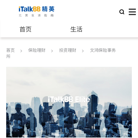
首页
生活
医生
律师
首页
保险理财
投资理财
文鸿保险事务
所
保险理财
房地产租售
建筑装修
教育
养老
非盈利组织