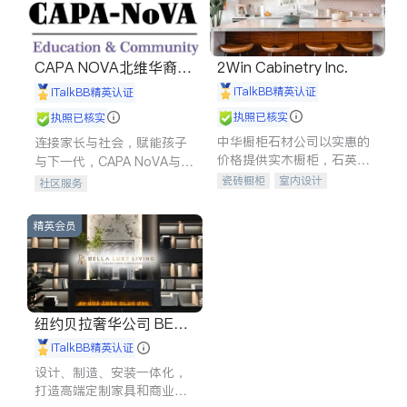
CAPA NOVA北维华裔家
2Win Cabinetry Inc.
长会
iTalkBB精英认证
iTalkBB精英认证
执照已核实
执照已核实
中华橱柜石材公司以实惠的
连接家长与社会，赋能孩子
价格提供实木橱柜，石英石
与下一代，CAPA NoVA与您
台面，多种优质不锈钢水
携手建设包容、公平、充满
瓷砖橱柜
室内设计
社区服务
槽、水龙头与抽油烟机。品
希望的社区。
建筑设计
卫浴洁具
质厨房，家的选择。
室内装修
精英会员
纽约贝拉奢华公司 BELL
A LUXE
iTalkBB精英认证
设计、制造、安装一体化，
打造高端定制家具和商业空