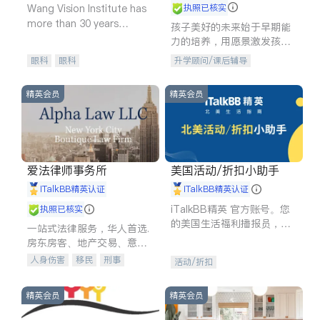
Wang Vision Institute has
执照已核实
more than 30 years
孩子美好的未来始于早期能
experience in
力的培养，用愿景激发孩子
的学习潜力和动力。理念：
眼科
眼科
升学顾问/课后辅导
拥有成长型心态是成功的基
石。
精英会员
精英会员
爱法律师事务所
美国活动/折扣小助手
iTalkBB精英认证
iTalkBB精英认证
iTalkBB精英 官方账号。您
执照已核实
的美国生活福利播报员，精
一站式法律服务，华人首选.
选独家折扣、本地活动与专
房东房客、地产交易、意外
业讲座，第一时间享受您的
伤害、车祸重伤、商业诉
人身伤害
移民
刑事
活动/折扣
专属福利。
讼、商标注册、移民信托、
车祸理赔
民事
房地产
建筑合同、刑事案件全包办
信托/遗嘱
商业
商标注册
精英会员
精英会员
索赔
律师-其它
保释