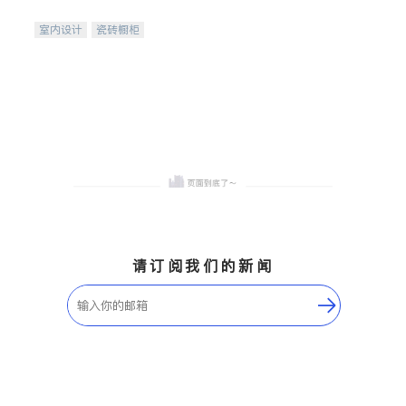
间
室内设计
瓷砖橱柜
卫浴洁具
地板建材
售前软装staging
室内装修
请订阅我们的新闻