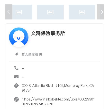
文鸿保险事务所
暂无商家福利
-
-
300 S. Atlantic Blvd., #105,Monterey Park, CA
91754
https://www.italkbbelite.com/ubiz/66029301
31d531db74f669f0