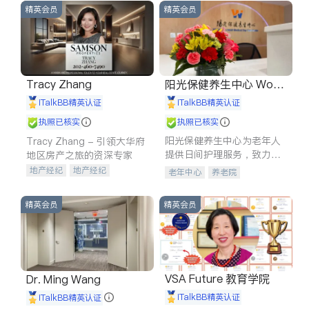
精英会员
精英会员
Tracy Zhang
阳光保健养生中心 World
shine
iTalkBB精英认证
iTalkBB精英认证
执照已核实
执照已核实
阳光保健养生中心为老年人
Tracy Zhang - 引领大华府
提供日间护理服务，致力于
地区房产之旅的资深专家
通过持续的护理创新来有效
地产经纪
地产经纪
老年中心
养老院
提升老年人的生活质量。
地产投资
商业地产
商铺租售
开发商建商
精英会员
精英会员
VSA Future 教育学院
Dr. Ming Wang
iTalkBB精英认证
iTalkBB精英认证