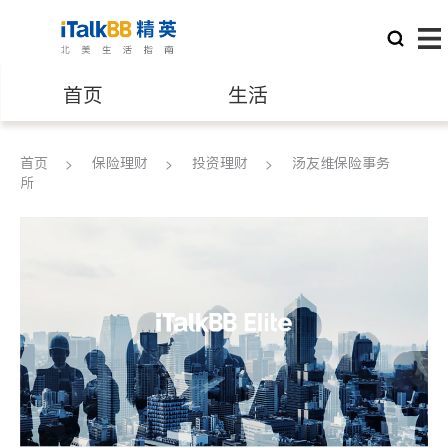
首页
生活
医生
律师
首页
保险理财
投资理财
汤友维保险事务
所
保险理财
房地产租售
建筑装修
教育
养老
非盈利组织