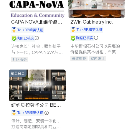
CAPA NOVA北维华裔家
2Win Cabinetry Inc.
长会
iTalkBB精英认证
iTalkBB精英认证
执照已核实
执照已核实
中华橱柜石材公司以实惠的
连接家长与社会，赋能孩子
价格提供实木橱柜，石英石
与下一代，CAPA NoVA与您
台面，多种优质不锈钢水
携手建设包容、公平、充满
瓷砖橱柜
室内设计
社区服务
槽、水龙头与抽油烟机。品
希望的社区。
建筑设计
卫浴洁具
质厨房，家的选择。
室内装修
精英会员
纽约贝拉奢华公司 BELL
A LUXE
iTalkBB精英认证
设计、制造、安装一体化，
打造高端定制家具和商业空