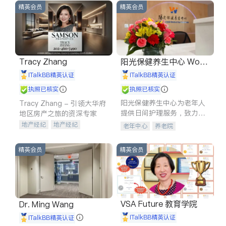
精英会员
精英会员
Tracy Zhang
阳光保健养生中心 World
shine
iTalkBB精英认证
iTalkBB精英认证
执照已核实
执照已核实
阳光保健养生中心为老年人
Tracy Zhang - 引领大华府
提供日间护理服务，致力于
地区房产之旅的资深专家
通过持续的护理创新来有效
地产经纪
地产经纪
老年中心
养老院
提升老年人的生活质量。
地产投资
商业地产
商铺租售
开发商建商
精英会员
精英会员
VSA Future 教育学院
Dr. Ming Wang
iTalkBB精英认证
iTalkBB精英认证