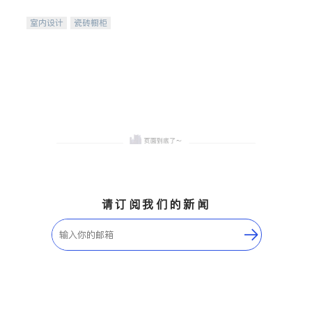
间
室内设计
瓷砖橱柜
卫浴洁具
地板建材
售前软装staging
室内装修
请订阅我们的新闻