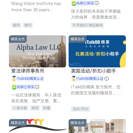
Wang Vision Institute has
执照已核实
more than 30 years
孩子美好的未来始于早期能
experience in
力的培养，用愿景激发孩子
的学习潜力和动力。理念：
眼科
眼科
升学顾问/课后辅导
拥有成长型心态是成功的基
石。
精英会员
精英会员
爱法律师事务所
美国活动/折扣小助手
iTalkBB精英认证
iTalkBB精英认证
iTalkBB精英 官方账号。您
执照已核实
的美国生活福利播报员，精
一站式法律服务，华人首选.
选独家折扣、本地活动与专
房东房客、地产交易、意外
业讲座，第一时间享受您的
伤害、车祸重伤、商业诉
人身伤害
移民
刑事
活动/折扣
专属福利。
讼、商标注册、移民信托、
车祸理赔
民事
房地产
建筑合同、刑事案件全包办
信托/遗嘱
商业
商标注册
精英会员
精英会员
索赔
律师-其它
保释