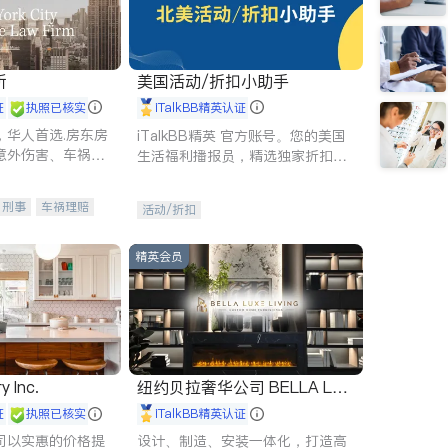
所
美国活动/折扣小助手
证
执照已核实
iTalkBB精英认证
，华人首选.房东房
iTalkBB精英 官方账号。您的美国
意外伤害、车祸重
生活福利播报员，精选独家折扣、
商标注册、移民信
本地活动与专业讲座，第一时间享
刑事案件全包办
受您的专属福利。
刑事
车祸理赔
活动/折扣
信托/遗嘱
商业
律师-其它
保释
精英会员
y Inc.
纽约贝拉奢华公司 BELLA LUX
E
证
执照已核实
iTalkBB精英认证
司以实惠的价格提
设计、制造、安装一体化，打造高