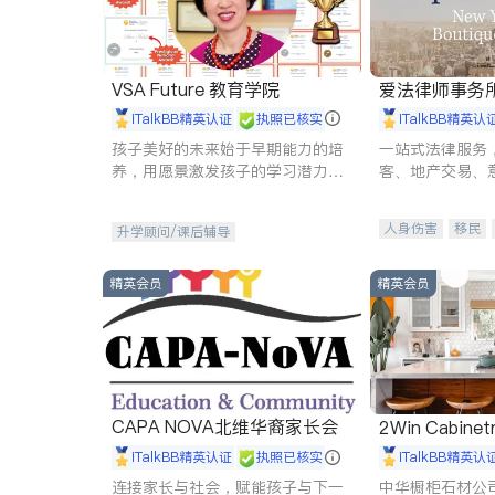
VSA Future 教育学院
爱法律师事务
iTalkBB精英认证
执照已核实
iTalkBB精英认
孩子美好的未来始于早期能力的培
一站式法律服务
养，用愿景激发孩子的学习潜力和
客、地产交易、
动力。理念：拥有成长型心态是成
伤、商业诉讼、
功的基石。
托、建筑合同、
人身伤害
移民
升学顾问/课后辅导
民事
房地产
商标注册
索赔
精英会员
精英会员
CAPA NOVA北维华裔家长会
2Win Cabinetr
iTalkBB精英认证
执照已核实
iTalkBB精英认
连接家长与社会，赋能孩子与下一
中华橱柜石材公