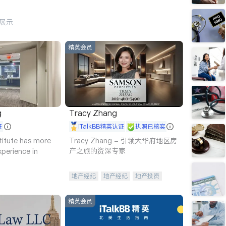
行展示
精英会员
g
Tracy Zhang
证
iTalkBB精英认证
执照已核实
titute has more
Tracy Zhang - 引领大华府地区房
产之旅的资深专家
xperience in
地产经纪
地产经纪
地产投资
商业地产
商铺租售
开发商建商
精英会员