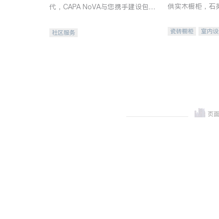
供实木橱柜，石
代，CAPA NoVA与您携手建设包
质不锈钢水槽、
容、公平、充满希望的社区。
机。品质厨房，
瓷砖橱柜
室内设
社区服务
卫浴洁具
室内