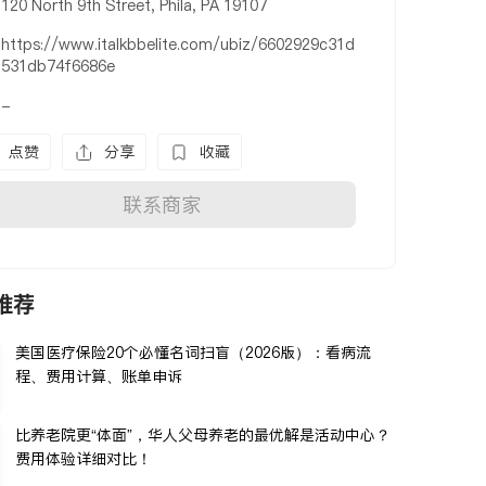
120 North 9th Street, Phila, PA 19107
https://www.italkbbelite.com/ubiz/6602929c31d
531db74f6686e
-
点赞
分享
收藏
联系商家
推荐
美国医疗保险20个必懂名词扫盲（2026版）：看病流
程、费用计算、账单申诉
比养老院更“体面”，华人父母养老的最优解是活动中心？
费用体验详细对比！