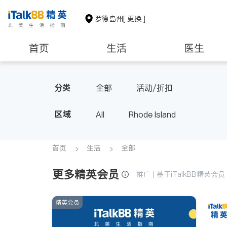
罗德岛州
[ 更换 ]
首页
生活
医生
非盈利组织
分类
全部
活动/折扣
区域
All
Rhode Island
首页
生活
全部
更多精英会员
推广 | 基于iTalkBB精英
精英会员