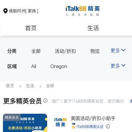
俄勒冈州
[ 更换 ]
首页
生活
医生
律师
更多
分类
全部
活动/折扣
物流
保险理财
房地产租售
更多
区域
All
Oregon
建筑装修
教育
首页
生活
全部
更多精英会员
养老
非盈利组织
推广 | 基于iTalkBB精英会员，进行展示
精英会员
美国活动/折扣小助手
iTalkBB精英认证