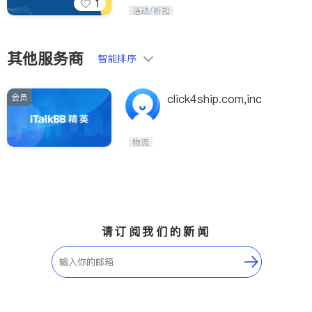
1
iTalkBB精英 官方账号。您的美国生活
活动/折扣
福利播报员，精选独家折扣、本地活动
与专业讲座，第一时间享受您的专属福
利。
其他服务商
智能排序
会员
click4ship.com,inc
物流
请订阅我们的新闻