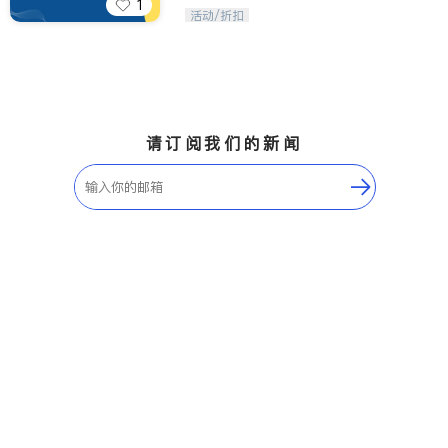
1
iTalkBB精英 官方账号。您的美国生活
活动/折扣
福利播报员，精选独家折扣、本地活动
与专业讲座，第一时间享受您的专属福
利。
请订阅我们的新闻