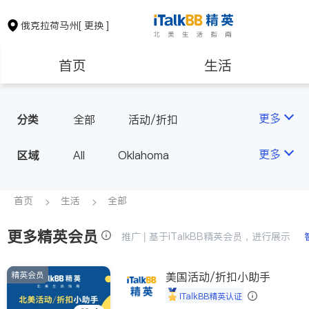
俄克拉荷马州
[ 更换 ]
首页
生活
医生
律师
更多
分类
全部
活动/折扣
房地产租售
建筑装修
更多
区域
All
Oklahoma
教育
养老
首页
生活
全部
更多精英会员
非盈利组织
推广 | 基于iTalkBB精英会员，进行展示
精英会员
美国活动/折扣小助手
iTalkBB精英认证