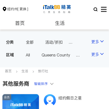
纽约州
[ 更换 ]
首页
生活
医生
律师
更多
分类
全部
活动/折扣
旅行社
推拿/按摩
保险理财
房地产租售
更多
区域
All
Queens County
美容/美体/SPA
餐饮
Kings County
New York
物流
银行贷款
会计师
Long Island
Bronx County
首页
生活
旅行社
Staten Island
其他服务商
建筑装修
教育
智能排序
Buffalo & Syracuse
Westchester County & Orange
会员
养老
非盈利组织
纽约假日之星
County
Albany