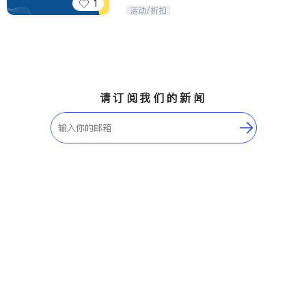
1
iTalkBB精英 官方账号。您的美国生活
活动/折扣
福利播报员，精选独家折扣、本地活动
与专业讲座，第一时间享受您的专属福
利。
请订阅我们的新闻