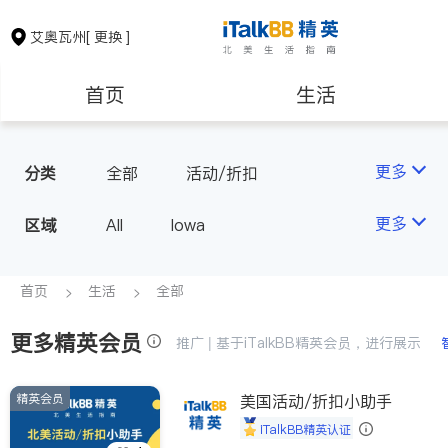
艾奥瓦州
[ 更换 ]
首页
生活
医生
律师
更多
分类
全部
活动/折扣
房地产租售
建筑装修
更多
区域
All
Iowa
教育
养老
首页
生活
全部
更多精英会员
非盈利组织
推广 | 基于iTalkBB精英会员，进行展示
精英会员
美国活动/折扣小助手
iTalkBB精英认证