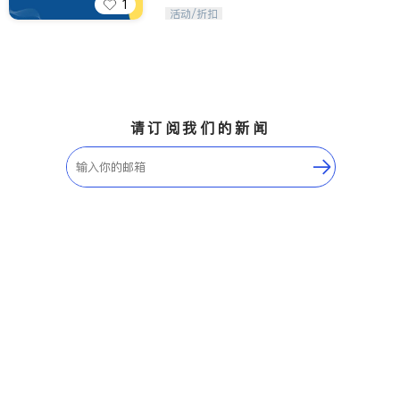
1
iTalkBB精英 官方账号。您的美国生活
活动/折扣
福利播报员，精选独家折扣、本地活动
与专业讲座，第一时间享受您的专属福
利。
请订阅我们的新闻