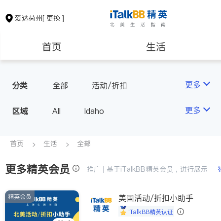
爱达荷州
[ 更换 ]
首页
生活
医生
律师
更多
分类
全部
活动/折扣
房地产租售
建筑装修
更多
区域
All
Idaho
教育
养老
首页
生活
全部
更多精英会员
非盈利组织
推广 | 基于iTalkBB精英会员，进行展示
精英会员
美国活动/折扣小助手
iTalkBB精英认证