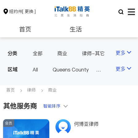
纽约州
[ 更换 ]
首页
生活
医生
律师
更多
分类
全部
商业
律师-其它
人身伤害
保险理财
房地产租售
更多
区域
All
Queens County
Kings County
New York
银行贷款
会计师
Long Island
Bronx County
首页
律师
商业
Staten Island
其他服务商
建筑装修
教育
智能排序
Buffalo & Syracuse
Westchester County & Orange
会员
养老
非盈利组织
何博亚律师
County
Albany