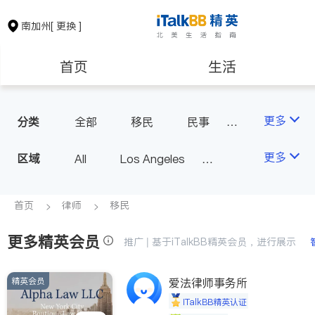
南加州
[ 更换 ]
首页
生活
医生
律师
更多
分类
全部
移民
民事
车祸理赔
信托/遗嘱
保险理财
房地产租售
更多
区域
All
Los Angeles
商业
律师-其它
Orange County - Irvine
人身伤害
银行贷款
会计师
Alhambra & San Gabriel
首页
律师
移民
Arcadia & Rosemead
更多精英会员
建筑装修
教育
推广 | 基于iTalkBB精英会员，进行展示
Diamond Bar & Covina
Rowland Heights & Hacienda H
精英会员
养老
爱法律师事务所
非盈利组织
eights
iTalkBB精英认证
Los Angeles County - Other Ci