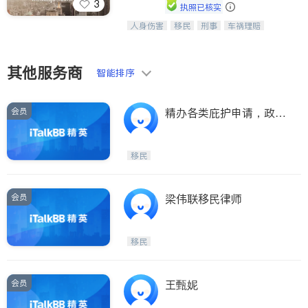
3
执照已核实
ties
人身伤害
移民
刑事
车祸理赔
一站式法律服务，华人首选.房东房
San Diego
民事
房地产
信托/遗嘱
商业
客、地产交易、意外伤害、车祸重伤、
商标注册
索赔
律师-其它
保释
商业诉讼、商标注册、移民信托、建筑
Inyo & San Bernardino
合同、刑事案件全包办
其他服务商
智能排序
Riverside
Santa Barbara & Monterey
会员
精办各类庇护申请，政
治，宗教，疑难案件
移民
会员
梁伟联移民律师
移民
会员
王甄妮