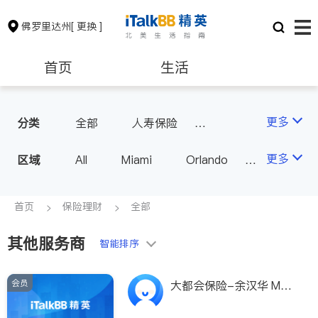
佛罗里达州
[ 更换 ]
首页
生活
医生
律师
更多
分类
全部
人寿保险
投资理财
汽车保险
保险理财
房地产租售
更多
区域
All
Miami
Orlando
Tampa
West Palm Beach
银行贷款
建筑装修
FL - Other Cities
首页
保险理财
全部
其他服务商
教育
养老
智能排序
会员
非盈利组织
大都会保险-余汉华 Metli
fe-Howard, Yu