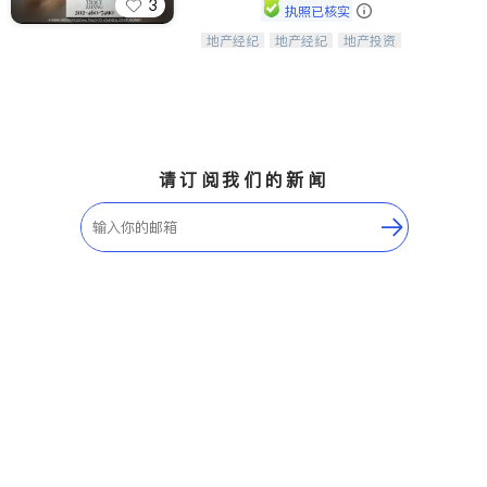
3
执照已核实
地产经纪
地产经纪
地产投资
Tracy Zhang - 引领大华府地区房产
商业地产
商铺租售
开发商建商
之旅的资深专家
请订阅我们的新闻