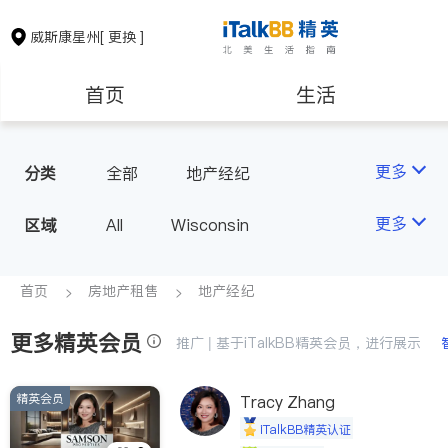
威斯康星州
[ 更换 ]
首页
生活
医生
律师
更多
分类
全部
地产经纪
房地产租售
建筑装修
更多
区域
All
Wisconsin
教育
养老
首页
房地产租售
地产经纪
更多精英会员
非盈利组织
推广 | 基于iTalkBB精英会员，进行展示
精英会员
Tracy Zhang
iTalkBB精英认证