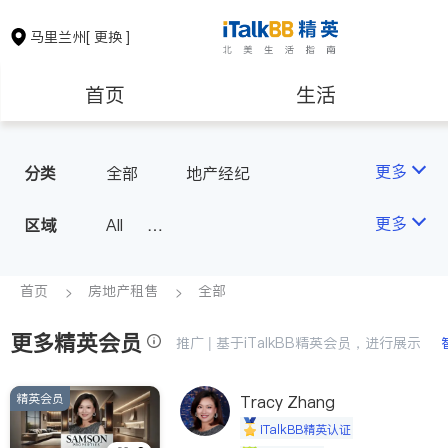
马里兰州
[ 更换 ]
首页
生活
医生
律师
更多
分类
全部
地产经纪
保险理财
房地产租售
更多
区域
All
Montgomery County (Washington,
银行贷款
会计师
D.C.)
首页
房地产租售
全部
Baltimore
Ocean City
更多精英会员
建筑装修
教育
推广 | 基于iTalkBB精英会员，进行展示
精英会员
养老
Tracy Zhang
非盈利组织
iTalkBB精英认证