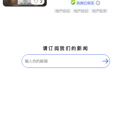
3
执照已核实
地产经纪
地产经纪
地产投资
Tracy Zhang - 引领大华府地区房产
商业地产
商铺租售
开发商建商
之旅的资深专家
请订阅我们的新闻