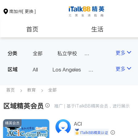
南加州
[ 更换 ]
首页
生活
医生
律师
更多
分类
全部
私立学校
美术教育
保险理财
房地产租售
更多
区域
All
Los Angeles
升学顾问/课后辅导
Orange County - Irvine
银行贷款
会计师
Alhambra & San Gabriel
首页
教育
全部
Arcadia & Rosemead
区域精英会员
建筑装修
教育
推广 | 基于iTalkBB精英会员，进行展示
Diamond Bar & Covina
Rowland Heights & Hacienda H
精英会员
养老
ACI
非盈利组织
eights
iTalkBB精英认证
Los Angeles County - Other Ci