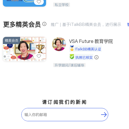
39年专业经验，升学竞争永远领先
私立学校
ties
San Diego
更多精英会员
Inyo & San Bernardino
推广 | 基于iTalkBB精英会员，进行展示
Riverside
精英会员
VSA Future 教育学院
Santa Barbara & Monterey
iTalkBB精英认证
执照已核实
升学顾问/课后辅导
孩子美好的未来始于早期能力的培养，
用愿景激发孩子的学习潜力和动力。理
念：拥有成长型心态是成功的基石。
请订阅我们的新闻