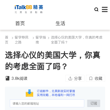
首页
生活
首
留学移民
留学指
选择心仪的美国大学，你真的考虑
>
医生
>
>
律师
页
之路
南
全面了吗？
选择心仪的美国大学，你真
保险理财
房地产租售
的考虑全面了吗？
建筑装修
教育
3.8k
阅读
分享
收藏
养老
非盈利组织
订阅邮件，北美新政实时掌握
实用攻略，本地福利一网打尽
订阅