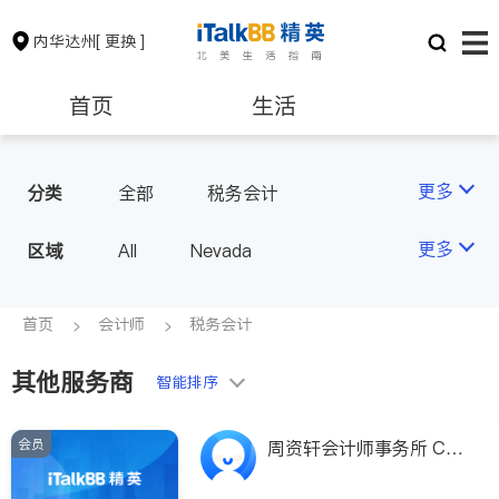
内华达州
[ 更换 ]
首页
生活
医生
律师
更多
分类
全部
税务会计
保险理财
房地产租售
更多
区域
All
Nevada
会计师
建筑装修
首页
会计师
税务会计
其他服务商
教育
养老
智能排序
会员
非盈利组织
周资轩会计师事务所 CP
A Place