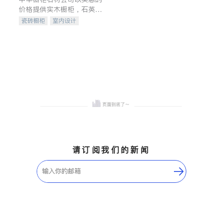
价格提供实木橱柜，石英石
台面，多种优质不锈钢水
瓷砖橱柜
室内设计
槽、水龙头与抽油烟机。品
建筑设计
卫浴洁具
质厨房，家的选择。
室内装修
请订阅我们的新闻