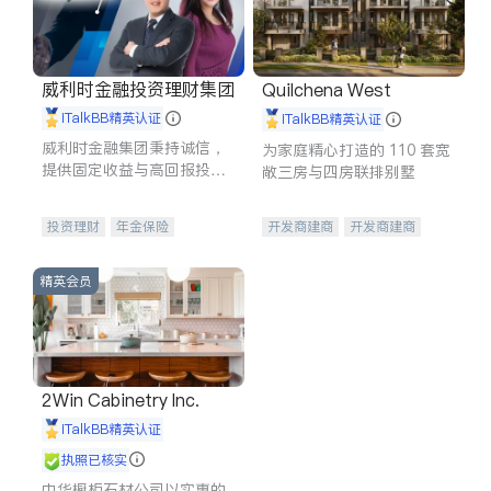
威利时金融投资理财集团
Quilchena West
iTalkBB精英认证
iTalkBB精英认证
威利时金融集团秉持诚信，
为家庭精心打造的 110 套宽
提供固定收益与高回报投资
敞三房与四房联排别墅
等服务。我们专注于投资、
保险及传承规划等多元化组
投资理财
年金保险
开发商建商
开发商建商
合，助力客户实现目标
一站式财税规划
人寿保险
地产投资
投资理财
医疗保险
精英会员
养老保险
员工保险
长期护理医疗保险
伤残保险
个人保险
2Win Cabinetry Inc.
iTalkBB精英认证
执照已核实
中华橱柜石材公司以实惠的