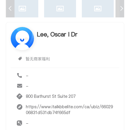
Lee, Oscar I Dr
暂无商家福利
-
-
800 Bathurst St Suite 207
https://www.italkbbelite.com/ca/ubiz/66029
06831d531db74f665df
-