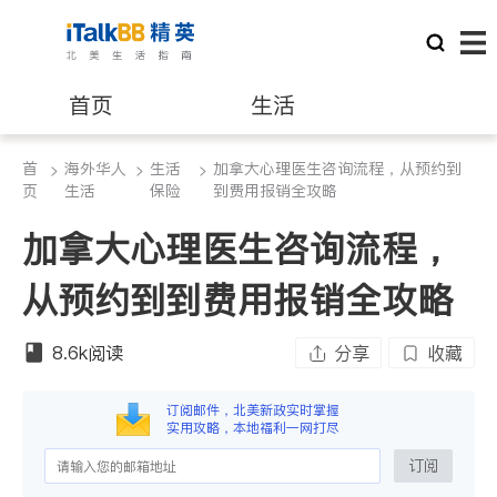
首页
生活
首
海外华人
生活
加拿大心理医生咨询流程，从预约到
>
医生
>
>
律师
页
生活
保险
到费用报销全攻略
加拿大心理医生咨询流程，
保险理财
房地产租售
从预约到到费用报销全攻略
银行贷款
会计师
8.6k
阅读
分享
收藏
建筑装修
订阅邮件，北美新政实时掌握
实用攻略，本地福利一网打尽
订阅