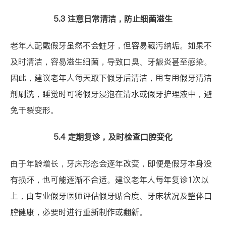
5.3 注意日常清洁，防止细菌滋生
老年人配戴假牙虽然不会蛀牙，但容易藏污纳垢。如果不
及时清洁，容易滋生细菌，导致口臭、牙龈炎甚至感染。
因此，建议老年人每天取下假牙后清洁，用专用假牙清洁
剂刷洗，睡觉时可将假牙浸泡在清水或假牙护理液中，避
免干裂变形。
5.4 定期复诊，及时检查口腔变化
由于年龄增长，牙床形态会逐年改变，即便是假牙本身没
有损坏，也可能逐渐不合适。建议老年人每年复诊1次以
上，由专业假牙医师评估假牙贴合度、牙床状况及整体口
腔健康，必要时进行重新制作或翻新。