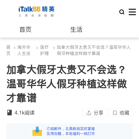
首页
生活
首
海外华
医疗
加拿大假牙太贵又不会选？温哥华华人
>
医生
>
>
律师
页
人生活
护理
假牙种植这样做才靠谱
加拿大假牙太贵又不会选？
保险理财
房地产租售
温哥华华人假牙种植这样做
银行贷款
会计师
才靠谱
建筑装修
4.1k
阅读
分享
收藏
订阅邮件，北美新政实时掌握
实用攻略，本地福利一网打尽