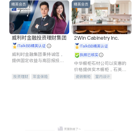
精英会员
精英会员
威利时金融投资理财集团
2Win Cabinetry Inc.
iTalkBB精英认证
iTalkBB精英认证
威利时金融集团秉持诚信，
执照已核实
提供固定收益与高回报投资
中华橱柜石材公司以实惠的
等服务。我们专注于投资、
价格提供实木橱柜，石英石
保险及传承规划等多元化组
台面，多种优质不锈钢水
投资理财
年金保险
瓷砖橱柜
室内设计
合，助力客户实现目标
槽、水龙头与抽油烟机。品
一站式财税规划
人寿保险
建筑设计
卫浴洁具
质厨房，家的选择。
投资理财
医疗保险
室内装修
养老保险
员工保险
长期护理医疗保险
伤残保险
个人保险