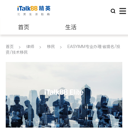
首页
生活
医生
律师
首页
律师
移民
EASYIMM专业办理:省提名/投
资/技术移民
保险理财
房地产租售
银行贷款
会计师
建筑装修