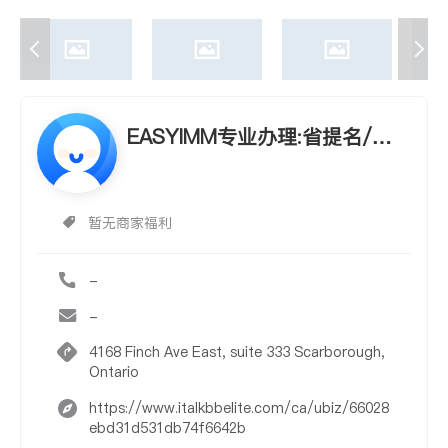
EASYIMM专业办理:省提名/投
资/技术移民
暂无商家福利
-
-
4168 Finch Ave East, suite 333 Scarborough,
Ontario
https://www.italkbbelite.com/ca/ubiz/66028
ebd31d531db74f6642b