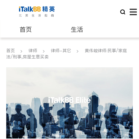
首页
生活
医生
律师
首页
律师
律师-其它
黄伟峻律师:民事/家庭
法/刑事,房屋生意买卖
保险理财
房地产租售
银行贷款
会计师
建筑装修