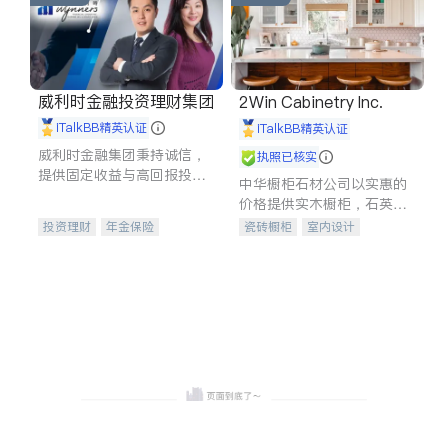
威利时金融投资理财集团
2Win Cabinetry Inc.
iTalkBB精英认证
iTalkBB精英认证
威利时金融集团秉持诚信，
执照已核实
提供固定收益与高回报投资
中华橱柜石材公司以实惠的
等服务。我们专注于投资、
价格提供实木橱柜，石英石
保险及传承规划等多元化组
台面，多种优质不锈钢水
投资理财
年金保险
瓷砖橱柜
室内设计
合，助力客户实现目标
槽、水龙头与抽油烟机。品
一站式财税规划
人寿保险
建筑设计
卫浴洁具
质厨房，家的选择。
投资理财
医疗保险
室内装修
养老保险
员工保险
长期护理医疗保险
伤残保险
个人保险