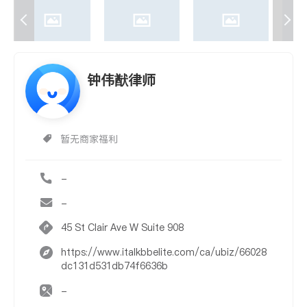
钟伟猷律师
暂无商家福利
-
-
45 St Clair Ave W Suite 908
https://www.italkbbelite.com/ca/ubiz/66028
dc131d531db74f6636b
-