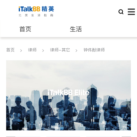
首页
生活
医生
律师
首页
律师
律师-其它
钟伟猷律师
保险理财
房地产租售
银行贷款
会计师
建筑装修