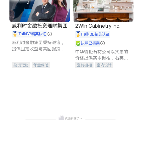
威利时金融投资理财集团
2Win Cabinetry Inc.
iTalkBB精英认证
iTalkBB精英认证
威利时金融集团秉持诚信，
执照已核实
提供固定收益与高回报投资
中华橱柜石材公司以实惠的
等服务。我们专注于投资、
价格提供实木橱柜，石英石
保险及传承规划等多元化组
台面，多种优质不锈钢水
投资理财
年金保险
瓷砖橱柜
室内设计
合，助力客户实现目标
槽、水龙头与抽油烟机。品
一站式财税规划
人寿保险
建筑设计
卫浴洁具
质厨房，家的选择。
投资理财
医疗保险
室内装修
养老保险
员工保险
长期护理医疗保险
伤残保险
个人保险