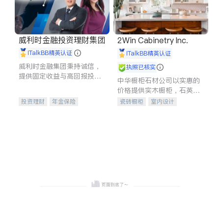
威利时金融投资理财集团
2Win Cabinetry Inc.
iTalkBB精英认证
iTalkBB精英认证
威利时金融集团秉持诚信，
执照已核实
提供固定收益与高回报投资
中华橱柜石材公司以实惠的
等服务。我们专注于投资、
价格提供实木橱柜，石英石
保险及传承规划等多元化组
台面，多种优质不锈钢水
投资理财
年金保险
瓷砖橱柜
室内设计
合，助力客户实现目标
槽、水龙头与抽油烟机。品
一站式财税规划
人寿保险
建筑设计
卫浴洁具
质厨房，家的选择。
投资理财
医疗保险
室内装修
养老保险
员工保险
长期护理医疗保险
伤残保险
个人保险