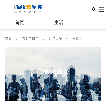
首页
生活
医生
律师
首页
房地产租售
地产经纪
朱轶才
保险理财
房地产租售
银行贷款
会计师
建筑装修