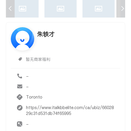
朱轶才
暂无商家福利
-
-
Toronto
https://www.italkbbelite.com/ca/ubiz/66028
29c31d531db74f65995
-