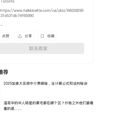
Toronto
https://www.italkbbelite.com/ca/ubiz/66028295
31d531db74f65990
-
点赞
分享
收藏
联系商家
推荐
2025加拿大买房中介费揭秘，含计算公式和谈判秘诀
温哥华的华人明星的豪宅都在哪个区？价格之外他们最看
重的是……