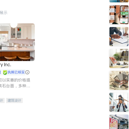
行展示
y Inc.
证
执照已核实
司以实惠的价格提
英石台面，多种优
水龙头与抽油烟
家的选择。
计
建筑设计
装修