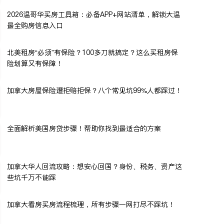
2026温哥华买房工具箱：必备APP+网站清单，解锁大温
最全购房信息入口
北美租房“必须”有保险？100多刀就搞定？这么买租房保
险划算又有保障！
加拿大房屋保险遭拒赔拒保？八个常见坑99%人都踩过！
全面解析美国房贷步骤！帮助你找到最适合的方案
加拿大华人回流攻略：想安心回国？身份、税务、资产这
些坑千万不能踩
加拿大看房买房流程梳理，所有步骤一网打尽不踩坑！