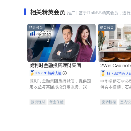
相关精英会员
推广 | 基于iTalkBB精英会员，进
精英会员
精英会员
威利时金融投资理财集团
2Win Cabinetr
iTalkBB精英认证
iTalkBB精英认
威利时金融集团秉持诚信，提供固
中华橱柜石材公
定收益与高回报投资等服务。我们
供实木橱柜，石
专注于投资、保险及传承规划等多
质不锈钢水槽、
元化组合，助力客户实现目标
机。品质厨房，
投资理财
年金保险
瓷砖橱柜
室内设
一站式财税规划
人寿保险
卫浴洁具
室内
投资理财
医疗保险
养老保险
员工保险
长期护理医疗保险
伤残保险
个人保险