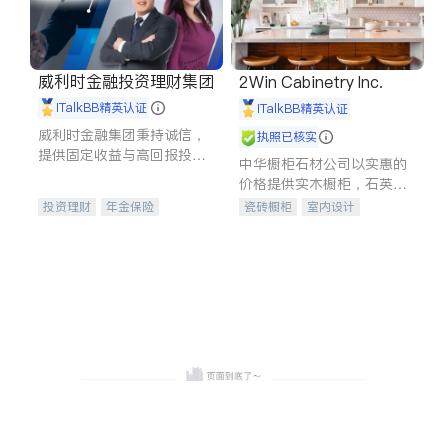
威利时金融投资理财集团
2Win Cabinetry Inc.
iTalkBB精英认证
iTalkBB精英认证
威利时金融集团秉持诚信，
执照已核实
提供固定收益与高回报投资
中华橱柜石材公司以实惠的
等服务。我们专注于投资、
价格提供实木橱柜，石英石
保险及传承规划等多元化组
台面，多种优质不锈钢水
投资理财
年金保险
瓷砖橱柜
室内设计
合，助力客户实现目标
槽、水龙头与抽油烟机。品
一站式财税规划
人寿保险
建筑设计
卫浴洁具
质厨房，家的选择。
投资理财
医疗保险
室内装修
养老保险
员工保险
长期护理医疗保险
伤残保险
个人保险