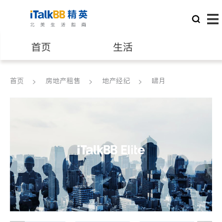
首页
生活
医生
律师
首页
房地产租售
地产经纪
啸月
保险理财
房地产租售
银行贷款
会计师
建筑装修