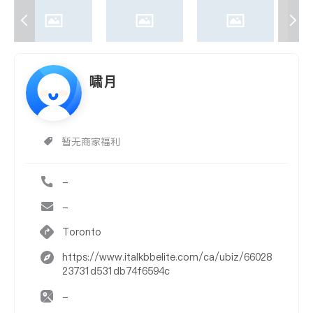
啸月
暂无商家福利
-
-
Toronto
https://www.italkbbelite.com/ca/ubiz/66028
23731d531db74f6594c
-