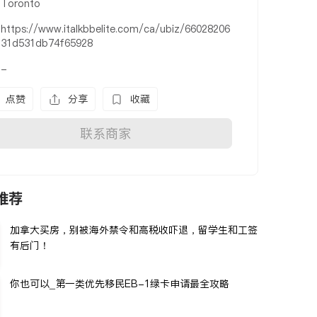
Toronto
https://www.italkbbelite.com/ca/ubiz/66028206
31d531db74f65928
-
点赞
分享
收藏
联系商家
推荐
加拿大买房，别被海外禁令和高税收吓退，留学生和工签
有后门！
你也可以_第一类优先移民EB-1绿卡申请最全攻略