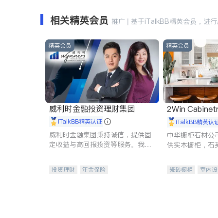
相关精英会员
推广 | 基于iTalkBB精英会员，进
精英会员
精英会员
威利时金融投资理财集团
2Win Cabinetr
iTalkBB精英认证
iTalkBB精英认
威利时金融集团秉持诚信，提供固
中华橱柜石材公
定收益与高回报投资等服务。我们
供实木橱柜，石
专注于投资、保险及传承规划等多
质不锈钢水槽、
元化组合，助力客户实现目标
机。品质厨房，
投资理财
年金保险
瓷砖橱柜
室内设
一站式财税规划
人寿保险
卫浴洁具
室内
投资理财
医疗保险
养老保险
员工保险
长期护理医疗保险
伤残保险
个人保险