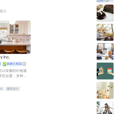
行展示
y Inc.
证
执照已核实
司以实惠的价格提
英石台面，多种优
水龙头与抽油烟
家的选择。
计
建筑设计
装修