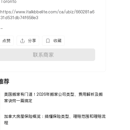
Toronto
https://www.italkbbelite.com/ca/ubiz/660281a6
31d531db74f658e3
-
点赞
分享
收藏
联系商家
推荐
美国搬家有门道！2026年搬家公司类型、费用解析及搬
家诀窍一篇搞定
加拿大房屋保险概览：搞懂保险类型、理赔范围和理赔流
程