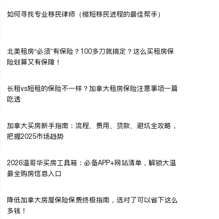
如何寻找专业移民律师（缩短移民进程的最佳帮手）
北美租房“必须”有保险？100多刀就搞定？这么买租房保
险划算又有保障！
长租vs短租的保险不一样？加拿大租房保险注意事项一篇
吃透
加拿大买房新手指南：流程、费用、贷款、避坑全攻略，
把握2025市场趋势
2026温哥华买房工具箱：必备APP+网站清单，解锁大温
最全购房信息入口
降低加拿大房屋保险保费终极指南，选对了可以省下这么
多钱！