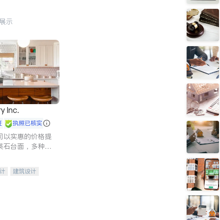
行展示
y Inc.
证
执照已核实
司以实惠的价格提
英石台面，多种优
水龙头与抽油烟
家的选择。
计
建筑设计
装修