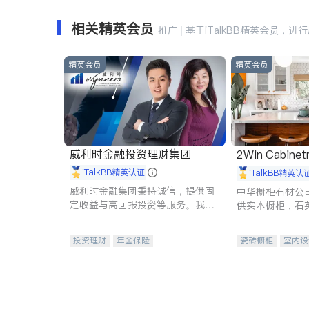
相关精英会员
推广 | 基于iTalkBB精英会员，进
精英会员
精英会员
威利时金融投资理财集团
2Win Cabinetr
iTalkBB精英认证
iTalkBB精英认
威利时金融集团秉持诚信，提供固
中华橱柜石材公
定收益与高回报投资等服务。我们
供实木橱柜，石
专注于投资、保险及传承规划等多
质不锈钢水槽、
元化组合，助力客户实现目标
机。品质厨房，
投资理财
年金保险
瓷砖橱柜
室内设
一站式财税规划
人寿保险
卫浴洁具
室内
投资理财
医疗保险
养老保险
员工保险
长期护理医疗保险
伤残保险
个人保险