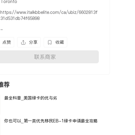
Toronto
https://www.italkbbelite.com/ca/ubiz/6602813f
31d531db74f65898
-
点赞
分享
收藏
联系商家
推荐
最全科普_美国绿卡的优与劣
你也可以_第一类优先移民EB-1绿卡申请最全攻略