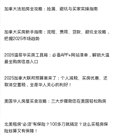
加拿大法拍房全攻略：捡漏、避坑与买家实操指南
加拿大买房新手指南：流程、费用、贷款、避坑全攻略，
把握2025市场趋势
2026温哥华买房工具箱：必备APP+网站清单，解锁大温
最全购房信息入口
2025加拿大联邦预算案来了：个人减税、买房优惠、还
取消空置税，全是华人关心的利好！
美国华人房屋买卖攻略：三大步骤助您在美国轻松购房
北美租房“必须”有保险？100多刀就搞定？这么买租房保
险划算又有保障！