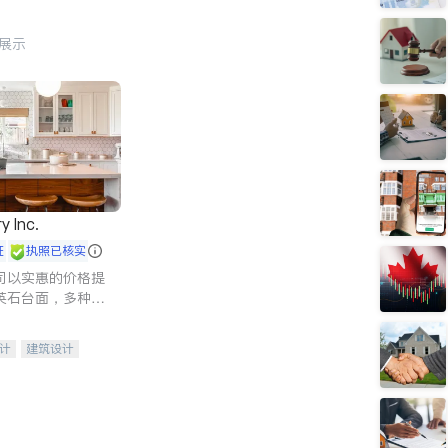
行展示
y Inc.
证
执照已核实
司以实惠的价格提
英石台面，多种优
水龙头与抽油烟
家的选择。
计
建筑设计
装修