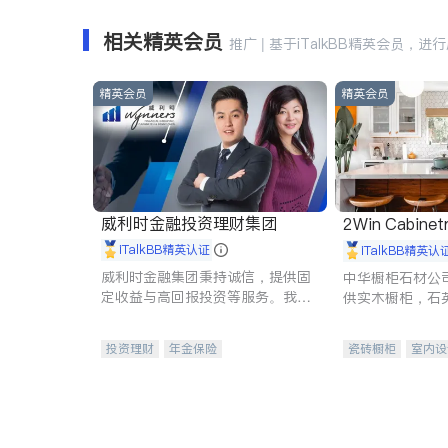
相关精英会员
推广 | 基于iTalkBB精英会员，进
精英会员
精英会员
威利时金融投资理财集团
2Win Cabinetr
iTalkBB精英认证
iTalkBB精英认
威利时金融集团秉持诚信，提供固
中华橱柜石材公
定收益与高回报投资等服务。我们
供实木橱柜，石
专注于投资、保险及传承规划等多
质不锈钢水槽、
元化组合，助力客户实现目标
机。品质厨房，
投资理财
年金保险
瓷砖橱柜
室内设
一站式财税规划
人寿保险
卫浴洁具
室内
投资理财
医疗保险
养老保险
员工保险
长期护理医疗保险
伤残保险
个人保险