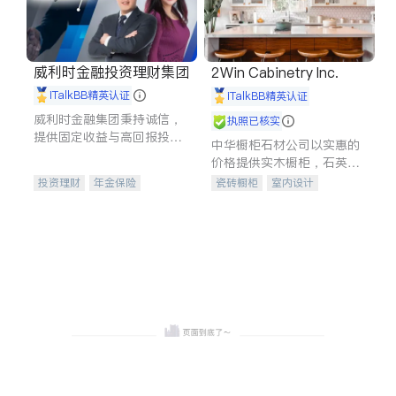
威利时金融投资理财集团
2Win Cabinetry Inc.
iTalkBB精英认证
iTalkBB精英认证
威利时金融集团秉持诚信，
执照已核实
提供固定收益与高回报投资
中华橱柜石材公司以实惠的
等服务。我们专注于投资、
价格提供实木橱柜，石英石
保险及传承规划等多元化组
台面，多种优质不锈钢水
投资理财
年金保险
瓷砖橱柜
室内设计
合，助力客户实现目标
槽、水龙头与抽油烟机。品
一站式财税规划
人寿保险
建筑设计
卫浴洁具
质厨房，家的选择。
投资理财
医疗保险
室内装修
养老保险
员工保险
长期护理医疗保险
伤残保险
个人保险