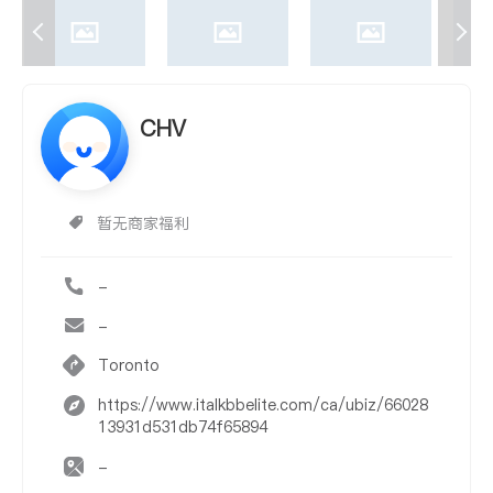
CHV
暂无商家福利
-
-
Toronto
https://www.italkbbelite.com/ca/ubiz/66028
13931d531db74f65894
-