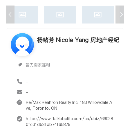
杨绪芳 Nicole Yang 房地产经纪
暂无商家福利
-
-
Re/Max Realtron Realty Inc. 183 Willowdale A
ve, Toronto, ON
https://www.italkbbelite.com/ca/ubiz/66028
0fc31d531db74f65879