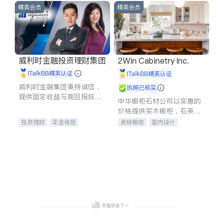
精英会员
精英会员
威利时金融投资理财集团
2Win Cabinetry Inc.
iTalkBB精英认证
iTalkBB精英认证
威利时金融集团秉持诚信，
执照已核实
提供固定收益与高回报投资
中华橱柜石材公司以实惠的
等服务。我们专注于投资、
价格提供实木橱柜，石英石
保险及传承规划等多元化组
台面，多种优质不锈钢水
投资理财
年金保险
瓷砖橱柜
室内设计
合，助力客户实现目标
槽、水龙头与抽油烟机。品
一站式财税规划
人寿保险
建筑设计
卫浴洁具
质厨房，家的选择。
投资理财
医疗保险
室内装修
养老保险
员工保险
长期护理医疗保险
伤残保险
个人保险