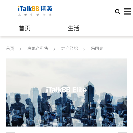
首页
生活
医生
律师
首页
房地产租售
地产经纪
冯国光
保险理财
房地产租售
银行贷款
会计师
建筑装修