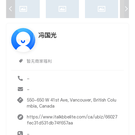
冯国光
暂无商家福利
-
-
550-650 W 41st Ave, Vancouver, British Colu
mbia, Canada
https://www.italkbbelite.com/ca/ubiz/66027
fec31d531db74f657aa
-