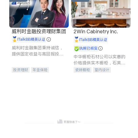
威利时金融投资理财集团
2Win Cabinetry Inc.
iTalkBB精英认证
iTalkBB精英认证
威利时金融集团秉持诚信，
执照已核实
提供固定收益与高回报投资
中华橱柜石材公司以实惠的
等服务。我们专注于投资、
价格提供实木橱柜，石英石
保险及传承规划等多元化组
台面，多种优质不锈钢水
投资理财
年金保险
瓷砖橱柜
室内设计
合，助力客户实现目标
槽、水龙头与抽油烟机。品
一站式财税规划
人寿保险
建筑设计
卫浴洁具
质厨房，家的选择。
投资理财
医疗保险
室内装修
养老保险
员工保险
长期护理医疗保险
伤残保险
个人保险