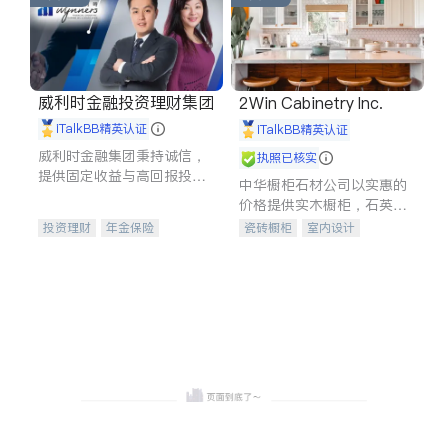
威利时金融投资理财集团
2Win Cabinetry Inc.
iTalkBB精英认证
iTalkBB精英认证
威利时金融集团秉持诚信，
执照已核实
提供固定收益与高回报投资
中华橱柜石材公司以实惠的
等服务。我们专注于投资、
价格提供实木橱柜，石英石
保险及传承规划等多元化组
台面，多种优质不锈钢水
投资理财
年金保险
瓷砖橱柜
室内设计
合，助力客户实现目标
槽、水龙头与抽油烟机。品
一站式财税规划
人寿保险
建筑设计
卫浴洁具
质厨房，家的选择。
投资理财
医疗保险
室内装修
养老保险
员工保险
长期护理医疗保险
伤残保险
个人保险