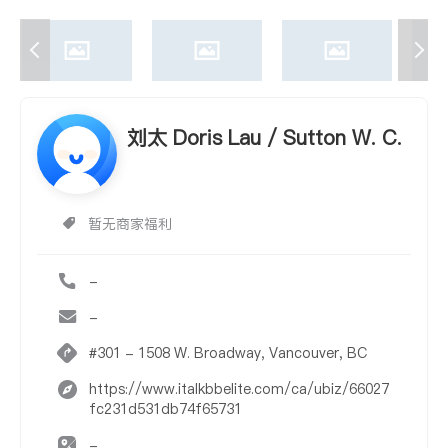
刘太 Doris Lau / Sutton W. C.
暂无商家福利
-
-
#301 - 1508 W. Broadway, Vancouver, BC
https://www.italkbbelite.com/ca/ubiz/66027
fc231d531db74f65731
-