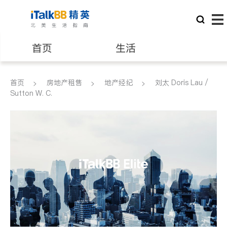
首页
生活
医生
律师
首页
房地产租售
地产经纪
刘太 Doris Lau /
Sutton W. C.
保险理财
房地产租售
银行贷款
会计师
建筑装修