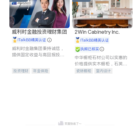
威利时金融投资理财集团
2Win Cabinetry Inc.
iTalkBB精英认证
iTalkBB精英认证
威利时金融集团秉持诚信，
执照已核实
提供固定收益与高回报投资
中华橱柜石材公司以实惠的
等服务。我们专注于投资、
价格提供实木橱柜，石英石
保险及传承规划等多元化组
台面，多种优质不锈钢水
投资理财
年金保险
瓷砖橱柜
室内设计
合，助力客户实现目标
槽、水龙头与抽油烟机。品
一站式财税规划
人寿保险
建筑设计
卫浴洁具
质厨房，家的选择。
投资理财
医疗保险
室内装修
养老保险
员工保险
长期护理医疗保险
伤残保险
个人保险