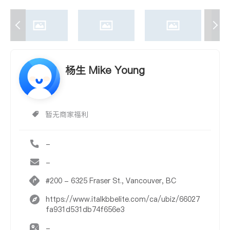
杨生 Mike Young
暂无商家福利
-
-
#200 - 6325 Fraser St., Vancouver, BC
https://www.italkbbelite.com/ca/ubiz/66027
fa931d531db74f656e3
-