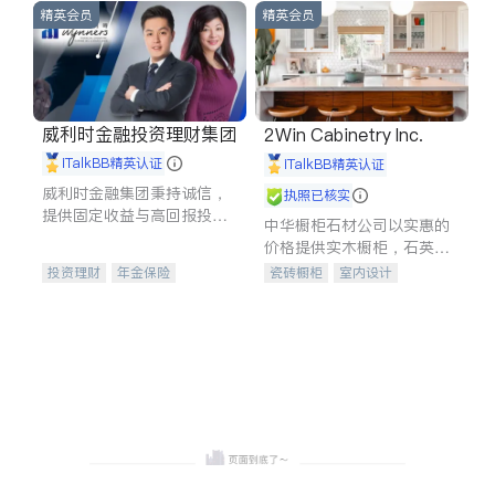
精英会员
精英会员
威利时金融投资理财集团
2Win Cabinetry Inc.
iTalkBB精英认证
iTalkBB精英认证
威利时金融集团秉持诚信，
执照已核实
提供固定收益与高回报投资
中华橱柜石材公司以实惠的
等服务。我们专注于投资、
价格提供实木橱柜，石英石
保险及传承规划等多元化组
台面，多种优质不锈钢水
投资理财
年金保险
瓷砖橱柜
室内设计
合，助力客户实现目标
槽、水龙头与抽油烟机。品
一站式财税规划
人寿保险
建筑设计
卫浴洁具
质厨房，家的选择。
投资理财
医疗保险
室内装修
养老保险
员工保险
长期护理医疗保险
伤残保险
个人保险