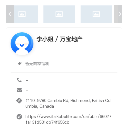
李小姐 / 万宝地产
暂无商家福利
-
-
#110-9780 Cambie Rd, Richmond, British Col
umbia, Canada
https://www.italkbbelite.com/ca/ubiz/66027
fa131d531db74f656cb