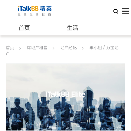
首页
生活
医生
律师
首页
房地产租售
地产经纪
李小姐 / 万宝地
产
保险理财
房地产租售
银行贷款
会计师
建筑装修